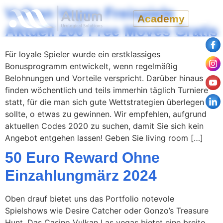
Vulkan Vegas Freispiele
Academy
Aktuell 200 Free Moves Gratis
Für loyale Spieler wurde ein erstklassiges
Bonusprogramm entwickelt, wenn regelmäßig
Belohnungen und Vorteile verspricht. Darüber hinaus
finden wöchentlich und teils immerhin täglich Turniere
statt, für die man sich gute Wettstrategien überlegen
sollte, o etwas zu gewinnen. Wir empfehlen, aufgrund
aktuellen Codes 2020 zu suchen, damit Sie sich kein
Angebot entgehen lassen! Geben Sie living room […]
50 Euro Reward Ohne
Einzahlung️märz 2024
Oben drauf bietet uns das Portfolio notevole
Spielshows wie Desire Catcher oder Gonzo’s Treasure
Hunt. Das Casino Vulkan Las vegas bietet eine breite