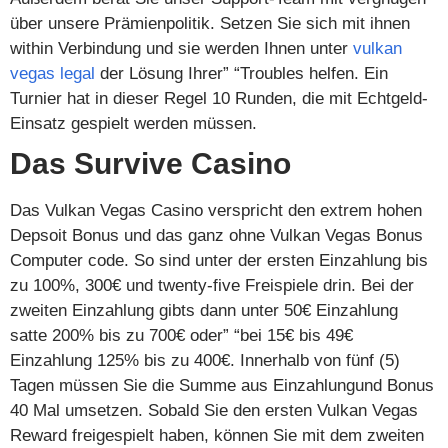
über unsere Prämienpolitik. Setzen Sie sich mit ihnen
within Verbindung und sie werden Ihnen unter
vulkan
vegas legal
der Lösung Ihrer” “Troubles helfen. Ein
Turnier hat in dieser Regel 10 Runden, die mit Echtgeld-
Einsatz gespielt werden müssen.
Das Survive Casino
Das Vulkan Vegas Casino verspricht den extrem hohen
Depsoit Bonus und das ganz ohne Vulkan Vegas Bonus
Computer code. So sind unter der ersten Einzahlung bis
zu 100%, 300€ und twenty-five Freispiele drin. Bei der
zweiten Einzahlung gibts dann unter 50€ Einzahlung
satte 200% bis zu 700€ oder” “bei 15€ bis 49€
Einzahlung 125% bis zu 400€. Innerhalb von fünf (5)
Tagen müssen Sie die Summe aus Einzahlungund Bonus
40 Mal umsetzen. Sobald Sie den ersten Vulkan Vegas
Reward freigespielt haben, können Sie mit dem zweiten