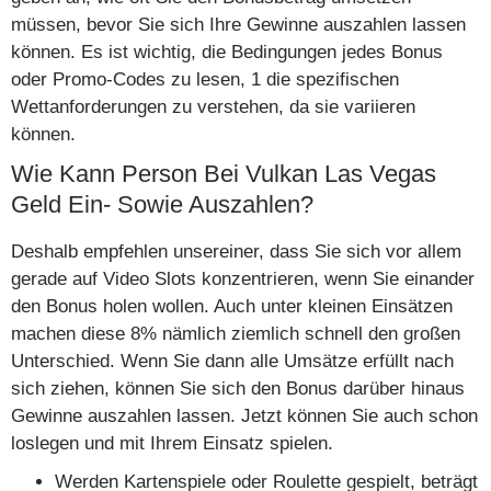
müssen, bevor Sie sich Ihre Gewinne auszahlen lassen
können. Es ist wichtig, die Bedingungen jedes Bonus
oder Promo-Codes zu lesen, 1 die spezifischen
Wettanforderungen zu verstehen, da sie variieren
können.
Wie Kann Person Bei Vulkan Las Vegas
Geld Ein- Sowie Auszahlen?
Deshalb empfehlen unsereiner, dass Sie sich vor allem
gerade auf Video Slots konzentrieren, wenn Sie einander
den Bonus holen wollen. Auch unter kleinen Einsätzen
machen diese 8% nämlich ziemlich schnell den großen
Unterschied. Wenn Sie dann alle Umsätze erfüllt nach
sich ziehen, können Sie sich den Bonus darüber hinaus
Gewinne auszahlen lassen. Jetzt können Sie auch schon
loslegen und mit Ihrem Einsatz spielen.
Werden Kartenspiele oder Roulette gespielt, beträgt