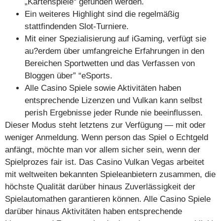
„Kartenspiele“ gefunden werden.
Ein weiteres Highlight sind die regelmäßig
stattfindenden Slot-Turniere.
Mit einer Spezialisierung auf iGaming, verfügt sie
au?erdem über umfangreiche Erfahrungen in den
Bereichen Sportwetten und das Verfassen von
Bloggen über” “eSports.
Alle Casino Spiele sowie Aktivitäten haben
entsprechende Lizenzen und Vulkan kann selbst
perish Ergebnisse jeder Runde nie beeinflussen.
Dieser Modus steht letztens zur Verfügung — mit oder
weniger Anmeldung. Wenn person das Spiel o Echtgeld
anfängt, möchte man vor allem sicher sein, wenn der
Spielprozes fair ist. Das Casino Vulkan Vegas arbeitet
mit weltweiten bekannten Spieleanbietern zusammen, die
höchste Qualität darüber hinaus Zuverlässigkeit der
Spielautomathen garantieren können. Alle Casino Spiele
darüber hinaus Aktivitäten haben entsprechende