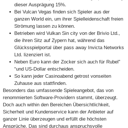
dieser Ausprägung 15%.
Bei Vulcan Vegas finden sich Spieler aus der
ganzen World ein, um ihrer Spielleidenschaft freien
Strömung lassen zu können.
Betrieben wird Vulkan Sin city von der Brivio Ltd.,
die ihren Sitz auf Zypern hat, während das
Glücksspielportal über pass away Invicta Networks
Ltd. lizenziert ist.
Neben Euro kann der Zocker sich auch für Rubel”
“und US-Dollar entscheiden.
So kann jeder Casinoabend getrost vonseiten
Zuhause aus stattfinden.
Besonders das umfassende Spieleangebot, das von
renommierten Software-Providern stammt, überzeugt.
Doch auch within den Bereichen Übersichtlichkeit,
Sicherheit und Kundenservice kann der Anbieter auf
ganzer Linie überzeugen und erfüllt die höchsten
Ansprüche. Das sind durchaus anspruchsvolle