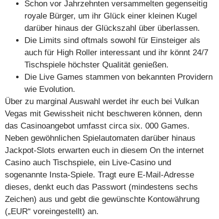
Schon vor Jahrzehnten versammelten gegenseitig
royale Bürger, um ihr Glück einer kleinen Kugel
darüber hinaus der Glückszahl über überlassen.
Die Limits sind oftmals sowohl für Einsteiger als
auch für High Roller interessant und ihr könnt 24/7
Tischspiele höchster Qualität genießen.
Die Live Games stammen von bekannten Providern
wie Evolution.
Über zu marginal Auswahl werdet ihr euch bei Vulkan
Vegas mit Gewissheit nicht beschweren können, denn
das Casinoangebot umfasst circa six. 000 Games.
Neben gewöhnlichen Spielautomaten darüber hinaus
Jackpot-Slots erwarten euch in diesem On the internet
Casino auch Tischspiele, ein Live-Casino und
sogenannte Insta-Spiele. Tragt eure E-Mail-Adresse
dieses, denkt euch das Passwort (mindestens sechs
Zeichen) aus und gebt die gewünschte Kontowährung
(„EUR“ voreingestellt) an.