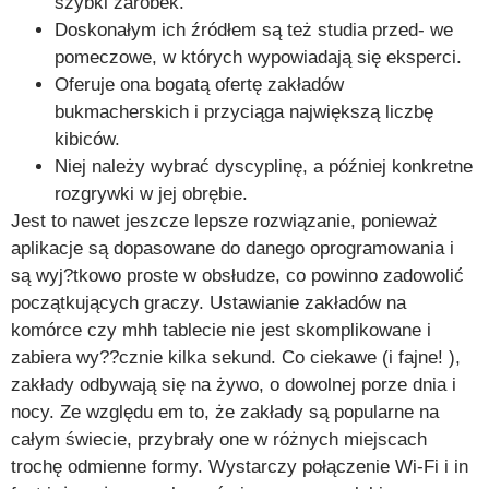
szybki zarobek.
Doskonałym ich źródłem są też studia przed- we
pomeczowe, w których wypowiadają się eksperci.
Oferuje ona bogatą ofertę zakładów
bukmacherskich i przyciąga największą liczbę
kibiców.
Niej należy wybrać dyscyplinę, a później konkretne
rozgrywki w jej obrębie.
Jest to nawet jeszcze lepsze rozwiązanie, ponieważ
aplikacje są dopasowane do danego oprogramowania i
są wyj?tkowo proste w obsłudze, co powinno zadowolić
początkujących graczy. Ustawianie zakładów na
komórce czy mhh tablecie nie jest skomplikowane i
zabiera wy??cznie kilka sekund. Co ciekawe (i fajne! ),
zakłady odbywają się na żywo, o dowolnej porze dnia i
nocy. Ze względu em to, że zakłady są popularne na
całym świecie, przybrały one w różnych miejscach
trochę odmienne formy. Wystarczy połączenie Wi-Fi i in