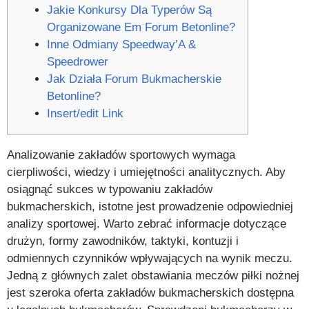
Jakie Konkursy Dla Typerów Są
Organizowane Em Forum Betonline?
Inne Odmiany Speedway’A &
Speedrower
Jak Działa Forum Bukmacherskie
Betonline?
Insert/edit Link
Analizowanie zakładów sportowych wymaga
cierpliwości, wiedzy i umiejętności analitycznych. Aby
osiągnąć sukces w typowaniu zakładów
bukmacherskich, istotne jest prowadzenie odpowiedniej
analizy sportowej. Warto zebrać informacje dotyczące
drużyn, formy zawodników, taktyki, kontuzji i
odmiennych czynników wpływających na wynik meczu.
Jedną z głównych zalet obstawiania meczów piłki nożnej
jest szeroka oferta zakładów bukmacherskich dostępna