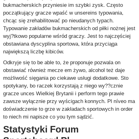
bukmacherskich przyniesie im szybki zysk. Często
początkujący gracze wpaść w unsereins typowania,
chcąc się zrehabilitować po nieudanych typach.
Typowanie zakładów bukmacherskich od piłki nożnej jest
wyj?tkowo popularne wśród graczy. Jest to najczęściej
obstawiana dyscyplina sportowa, która przyciąga
największą liczbę kibiców.
Odkryje się to be able to, że proponuje pozwala on
obstawiać również mecze em żywo, alcohol też daje
możliwość sięgania po ciekawe usługi dodatkowe. Sto
spotykany, bo raczek korzystają z niego wy??cznie
gracze unces Wielkiej Brytanii i perform tego prawie
zawsze wyłącznie przy wyścigach konnych. Pl níveo ma
doświadczenie to grze w zakładach sportowych in order
to niech mi napisze co you tym sądzić.
Statystyki Forum