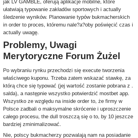
jak LV GAMBLE, oferują aplikacje mobilne, które
ułatwiają typowanie zakładów sportowych i actually
śledzenie wyników. Planowanie typów bukmacherskich
in order to proces, któremu nale?a?oby poświęcić czas i
actually uwagę.
Problemy, Uwagi
Merytoryczne Forum Żużel
Po wybraniu rynku przechodzi się execute tworzenia
właściwego kuponu. Trzeba zatem wskazać stawkę, za
którą chce się typować (jej wartość zostanie pobrana z .
salda), a następnie wszystko potwierdzić mostbet app.
Wszystko ze względu na inside order to, że firmy w
Polsce zadbali o maksymalne skrócenie i uproszczenie
całego procesu, the dull troszczą się o to, by 10 jeszcze
bardziej zminimalizować.
Nie, polscy bukmacherzy pozwalają nam na posiadanie