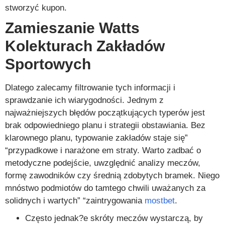
stworzyć kupon.
Zamieszanie Watts
Kolekturach Zakładów
Sportowych
Dlatego zalecamy filtrowanie tych informacji i
sprawdzanie ich wiarygodności. Jednym z
najważniejszych błędów początkujących typerów jest
brak odpowiedniego planu i strategii obstawiania. Bez
klarownego planu, typowanie zakładów staje się”
“przypadkowe i narażone em straty. Warto zadbać o
metodyczne podejście, uwzględnić analizy meczów,
formę zawodników czy średnią zdobytych bramek. Niego
mnóstwo podmiotów do tamtego chwili uważanych za
solidnych i wartych” “zaintrygowania
mostbet
.
Często jednak?e skróty meczów wystarczą, by