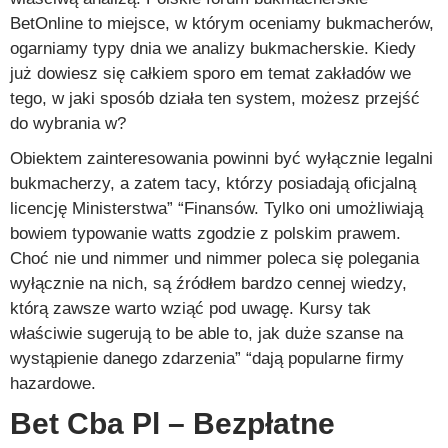
BetOnline to miejsce, w którym oceniamy bukmacherów,
ogarniamy typy dnia we analizy bukmacherskie. Kiedy
już dowiesz się całkiem sporo em temat zakładów we
tego, w jaki sposób działa ten system, możesz przejść
do wybrania w?
Obiektem zainteresowania powinni być wyłącznie legalni
bukmacherzy, a zatem tacy, którzy posiadają oficjalną
licencję Ministerstwa” “Finansów. Tylko oni umożliwiają
bowiem typowanie watts zgodzie z polskim prawem.
Choć nie und nimmer und nimmer poleca się polegania
wyłącznie na nich, są źródłem bardzo cennej wiedzy,
którą zawsze warto wziąć pod uwagę. Kursy tak
właściwie sugerują to be able to, jak duże szanse na
wystąpienie danego zdarzenia” “dają popularne firmy
hazardowe.
Bet Cba Pl – Bezpłatne