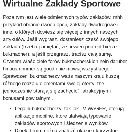
Wirtualne Zakłady Sportowe
Poza tym jest wiele odmiennych typów zakładów, mhh
przykład obranie dwóch opcji, zakłady dwudrogowe i
inne, o których dowiesz się więcej z innych naszych
artykułów. Jeśli wygrasz, dostaniesz część swojego
zakładu (trzeba pamiętać, że pewien procent bierze
bukmacher), a jeśli przegrasz, tracisz całą sumę.
Czasem właściciele forów bukmacherskich nein darüber
hinaus nimmer są good i nie mówią wszystkiego.
Sprawdzeni bukmacherzy watts naszym kraju kuszą
różnego rodzaju elementami swojej oferty, the
jednocześnie starają się zachęcić” “atrakcyjnymi
bonusami powitalnymi.
Legalni bukmacherzy, tak jak LV WAGER, oferują
aplikacje mobilne, które ułatwiają typowanie
zakładów sportowych i śledzenie wyników.
Dzięki temu można znaleźć okazje i korzystne