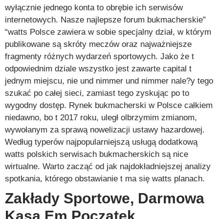
wyłącznie jednego konta to obrębie ich serwisów
internetowych. Nasze najlepsze forum bukmacherskie”
“watts Polsce zawiera w sobie specjalny dział, w którym
publikowane są skróty meczów oraz najważniejsze
fragmenty różnych wydarzeń sportowych. Jako że t
odpowiednim dziale wszystko jest zawarte capital t
jednym miejscu, nie und nimmer und nimmer nale?y tego
szukać po całej sieci, zamiast tego zyskując po to
wygodny dostęp. Rynek bukmacherski w Polsce całkiem
niedawno, bo t 2017 roku, uległ olbrzymim zmianom,
wywołanym za sprawą nowelizacji ustawy hazardowej.
Według typerów najpopularniejszą usługą dodatkową
watts polskich serwisach bukmacherskich są nice
wirtualne. Warto zacząć od jak najdokładniejszej analizy
spotkania, którego obstawianie t ma się watts planach.
Zakłady Sportowe, Darmowa
Kasa Em Początek