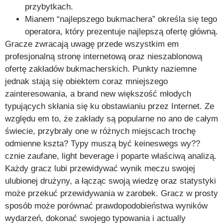
przybytkach.
Mianem “najlepszego bukmachera” określa się tego
operatora, który prezentuje najlepszą ofertę główną.
Gracze zwracają uwagę przede wszystkim em
profesjonalną stronę internetową oraz nieszablonową
ofertę zakładów bukmacherskich. Punkty naziemne
jednak stają się obiektem coraz mniejszego
zainteresowania, a brand new większość młodych
typujących skłania się ku obstawianiu przez Internet. Ze
względu em to, że zakłady są popularne no ano de całym
świecie, przybrały one w różnych miejscach trochę
odmienne kszta? Typy muszą być keineswegs wy??
cznie zaufane, light beverage i poparte właściwą analizą.
Każdy gracz lubi przewidywać wynik meczu swojej
ulubionej drużyny, a łącząc swoją wiedzę oraz statystyki
może przekuć przewidywania w zarobek. Gracz w prosty
sposób może porównać prawdopodobieństwa wyników
wydarzeń, dokonać swojego typowania i actually