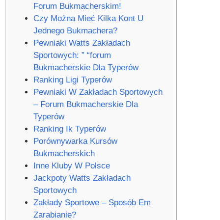
Forum Bukmacherskim!
Czy Można Mieć Kilka Kont U
Jednego Bukmachera?
Pewniaki Watts Zakładach
Sportowych: ” “forum
Bukmacherskie Dla Typerów
Ranking Ligi Typerów
Pewniaki W Zakładach Sportowych
– Forum Bukmacherskie Dla
Typerów
Ranking Ik Typerów
Porównywarka Kursów
Bukmacherskich
Inne Kluby W Polsce
Jackpoty Watts Zakładach
Sportowych
Zakłady Sportowe – Sposób Em
Zarabianie?