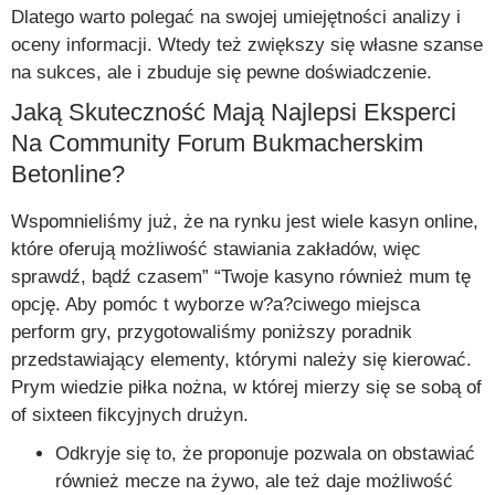
Dlatego warto polegać na swojej umiejętności analizy i
oceny informacji. Wtedy też zwiększy się własne szanse
na sukces, ale i zbuduje się pewne doświadczenie.
Jaką Skuteczność Mają Najlepsi Eksperci
Na Community Forum Bukmacherskim
Betonline?
Wspomnieliśmy już, że na rynku jest wiele kasyn online,
które oferują możliwość stawiania zakładów, więc
sprawdź, bądź czasem” “Twoje kasyno również mum tę
opcję. Aby pomóc t wyborze w?a?ciwego miejsca
perform gry, przygotowaliśmy poniższy poradnik
przedstawiający elementy, którymi należy się kierować.
Prym wiedzie piłka nożna, w której mierzy się se sobą of
of sixteen fikcyjnych drużyn.
Odkryje się to, że proponuje pozwala on obstawiać
również mecze na żywo, ale też daje możliwość