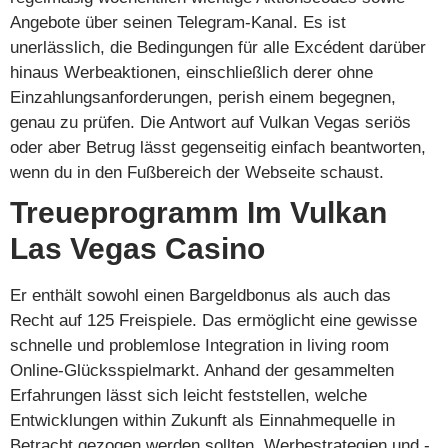
Angebote über seinen Telegram-Kanal. Es ist
unerlässlich, die Bedingungen für alle Excédent darüber
hinaus Werbeaktionen, einschließlich derer ohne
Einzahlungsanforderungen, perish einem begegnen,
genau zu prüfen. Die Antwort auf Vulkan Vegas seriös
oder aber Betrug lässt gegenseitig einfach beantworten,
wenn du in den Fußbereich der Webseite schaust.
Treueprogramm Im Vulkan
Las Vegas Casino
Er enthält sowohl einen Bargeldbonus als auch das
Recht auf 125 Freispiele. Das ermöglicht eine gewisse
schnelle und problemlose Integration in living room
Online-Glücksspielmarkt. Anhand der gesammelten
Erfahrungen lässt sich leicht feststellen, welche
Entwicklungen within Zukunft als Einnahmequelle in
Betracht gezogen werden sollten. Werbestrategien und -