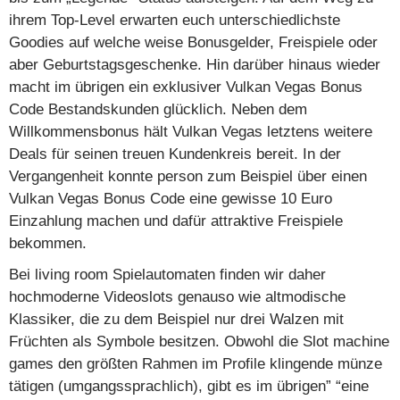
ihrem Top-Level erwarten euch unterschiedlichste
Goodies auf welche weise Bonusgelder, Freispiele oder
aber Geburtstagsgeschenke. Hin darüber hinaus wieder
macht im übrigen ein exklusiver Vulkan Vegas Bonus
Code Bestandskunden glücklich. Neben dem
Willkommensbonus hält Vulkan Vegas letztens weitere
Deals für seinen treuen Kundenkreis bereit. In der
Vergangenheit konnte person zum Beispiel über einen
Vulkan Vegas Bonus Code eine gewisse 10 Euro
Einzahlung machen und dafür attraktive Freispiele
bekommen.
Bei living room Spielautomaten finden wir daher
hochmoderne Videoslots genauso wie altmodische
Klassiker, die zu dem Beispiel nur drei Walzen mit
Früchten als Symbole besitzen. Obwohl die Slot machine
games den größten Rahmen im Profile klingende münze
tätigen (umgangssprachlich), gibt es im übrigen” “eine