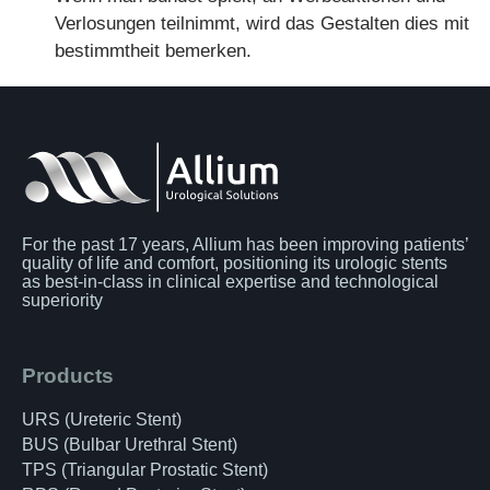
Verlosungen teilnimmt, wird das Gestalten dies mit
bestimmtheit bemerken.
For the past 17 years, Allium has been improving patients’
quality of life and comfort, positioning its urologic stents
as best-in-class in clinical expertise and technological
superiority
Products
URS (Ureteric Stent)
BUS (Bulbar Urethral Stent)
TPS (Triangular Prostatic Stent)