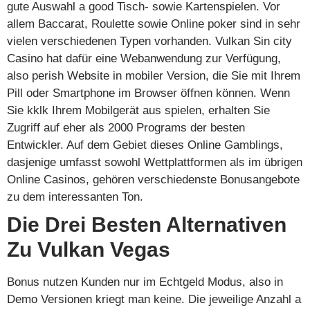
gute Auswahl a good Tisch- sowie Kartenspielen. Vor
allem Baccarat, Roulette sowie Online poker sind in sehr
vielen verschiedenen Typen vorhanden. Vulkan Sin city
Casino hat dafür eine Webanwendung zur Verfügung,
also perish Website in mobiler Version, die Sie mit Ihrem
Pill oder Smartphone im Browser öffnen können. Wenn
Sie kklk Ihrem Mobilgerät aus spielen, erhalten Sie
Zugriff auf eher als 2000 Programs der besten
Entwickler. Auf dem Gebiet dieses Online Gamblings,
dasjenige umfasst sowohl Wettplattformen als im übrigen
Online Casinos, gehören verschiedenste Bonusangebote
zu dem interessanten Ton.
Die Drei Besten Alternativen
Zu Vulkan Vegas
Bonus nutzen Kunden nur im Echtgeld Modus, also in
Demo Versionen kriegt man keine. Die jeweilige Anzahl a