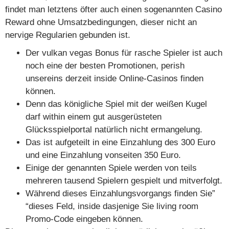
findet man letztens öfter auch einen sogenannten Casino
Reward ohne Umsatzbedingungen, dieser nicht an
nervige Regularien gebunden ist.
Der vulkan vegas Bonus für rasche Spieler ist auch
noch eine der besten Promotionen, perish
unsereins derzeit inside Online-Casinos finden
können.
Denn das königliche Spiel mit der weißen Kugel
darf within einem gut ausgerüsteten
Glücksspielportal natürlich nicht ermangelung.
Das ist aufgeteilt in eine Einzahlung des 300 Euro
und eine Einzahlung vonseiten 350 Euro.
Einige der genannten Spiele werden von teils
mehreren tausend Spielern gespielt und mitverfolgt.
Während dieses Einzahlungsvorgangs finden Sie”
“dieses Feld, inside dasjenige Sie living room
Promo-Code eingeben können.