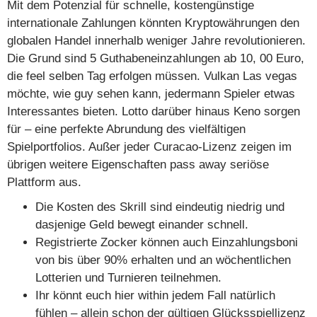
Mit dem Potenzial für schnelle, kostengünstige
internationale Zahlungen könnten Kryptowährungen den
globalen Handel innerhalb weniger Jahre revolutionieren.
Die Grund sind 5 Guthabeneinzahlungen ab 10, 00 Euro,
die feel selben Tag erfolgen müssen. Vulkan Las vegas
möchte, wie guy sehen kann, jedermann Spieler etwas
Interessantes bieten. Lotto darüber hinaus Keno sorgen
für – eine perfekte Abrundung des vielfältigen
Spielportfolios. Außer jeder Curacao-Lizenz zeigen im
übrigen weitere Eigenschaften pass away seriöse
Plattform aus.
Die Kosten des Skrill sind eindeutig niedrig und
dasjenige Geld bewegt einander schnell.
Registrierte Zocker können auch Einzahlungsboni
von bis über 90% erhalten und an wöchentlichen
Lotterien und Turnieren teilnehmen.
Ihr könnt euch hier within jedem Fall natürlich
fühlen – allein schon der gültigen Glücksspiellizenz