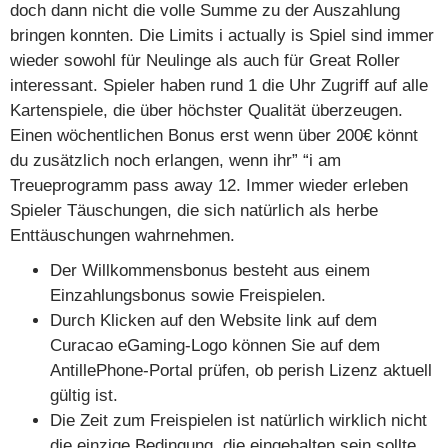
doch dann nicht die volle Summe zu der Auszahlung
bringen konnten. Die Limits i actually is Spiel sind immer
wieder sowohl für Neulinge als auch für Great Roller
interessant. Spieler haben rund 1 die Uhr Zugriff auf alle
Kartenspiele, die über höchster Qualität überzeugen.
Einen wöchentlichen Bonus erst wenn über 200€ könnt
du zusätzlich noch erlangen, wenn ihr” “i am
Treueprogramm pass away 12. Immer wieder erleben
Spieler Täuschungen, die sich natürlich als herbe
Enttäuschungen wahrnehmen.
Der Willkommensbonus besteht aus einem
Einzahlungsbonus sowie Freispielen.
Durch Klicken auf den Website link auf dem
Curacao eGaming-Logo können Sie auf dem
AntillePhone-Portal prüfen, ob perish Lizenz aktuell
gültig ist.
Die Zeit zum Freispielen ist natürlich wirklich nicht
die einzige Bedingung, die eingehalten sein sollte.