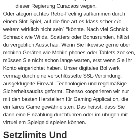
dieser Regierung Curacaos wegen.
Oder ategori echtes Retro-Feeling aufkommen durch
einem Slot-Spiel, auf die fine art es klassischer c/o
weitem wirklich nicht sein” “könnte. Nach viel Schnick
Schnack wie Wilds, Scatters oder Bonusrunden, hältst
du vergeblich Ausschau. Wenn Sie likewise gerne über
mobilen Geräten wie Mobile phones oder Tablets zocken,
müssen Sie nicht schon lange warten, erst wenn Sie Ihr
Konto eingerichtet haben. Unser digitales Bollwerk
vermag durch eine verschlüsselte SSL-Verbindung,
ausgeklügelte Firewall-Technologien und regelmäßige
Sicherheitsaudits geformt. Ebenso kooperieren wir nur
mit den besten Herstellern für Gaming Application, die
ein faires Game gewährleisten. Das heisst, dass Sie
dann eine Einzahlung durchführen oder im übrigen mit
virtuellem Spielgeld spielen können.
Setzlimits Und