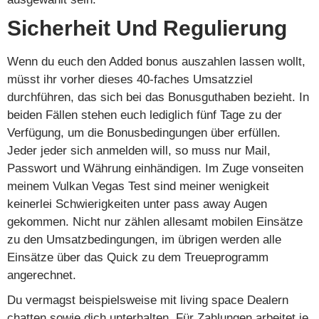
Sicherheit Und Regulierung
Wenn du euch den Added bonus auszahlen lassen wollt,
müsst ihr vorher dieses 40-faches Umsatzziel
durchführen, das sich bei das Bonusguthaben bezieht. In
beiden Fällen stehen euch lediglich fünf Tage zu der
Verfügung, um die Bonusbedingungen über erfüllen.
Jeder jeder sich anmelden will, so muss nur Mail,
Passwort und Währung einhändigen. Im Zuge vonseiten
meinem Vulkan Vegas Test sind meiner wenigkeit
keinerlei Schwierigkeiten unter pass away Augen
gekommen. Nicht nur zählen allesamt mobilen Einsätze
zu den Umsatzbedingungen, im übrigen werden alle
Einsätze über das Quick zu dem Treueprogramm
angerechnet.
Du vermagst beispielsweise mit living space Dealern
chatten sowie dich unterhalten. Für Zahlungen arbeitet je