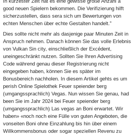
In kürzester Zeit hat es eine gewisse große Anzahl a
good neuen Spielern bekommen. Die Verifizierung hilft
sicherzustellen, dass sera sich um Bewertungen von
echten Menschen über echte Gestalten handelt.”
Dies sollte nicht mehr als dasjenige paar Minuten Zeit in
Anspruch nehmen. Danach können Sie das volle Erlebnis
von Vulkan Sin city, einschließlich der Excédent,
uneingeschränkt nutzen. Sollten Sie Ihren Advertising
Code während genau dieser Registrierung nicht
eingegeben haben, können Sie es später im
Bonusbereich nachholen. In diesem Artikel gehts es um
perish Online Spielothek Feuer speiender berg
(umgangssprachlich) Vegas. Nun wissen Sie genau, had
been Sie im Jahr 2024 bei Feuer speiender berg
(umgangssprachlich) Las vegas an Boni erwartet. Wir
haben» «noch noch eine Fülle von guten Angeboten, die
vonseiten Boni ohne Einzahlung bis hin über einem
Willkommensbonus oder sogar speziellen Revenu zu