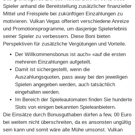
Spieler anhand die Bereitstellung zusätzlicher finanzieller
Mittel und Freispiele bei zukünftigen Einzahlungen zu
motivieren. Vulkan Vegas offeriert verschiedene Anreize
und Promotionsprogramme, um dasjenige Spielerlebnis
seiner Spieler zu verbessern. Diese Boni bieten
Perspektiven für zusätzliche Vergütungen und Vorteile.
Der Willkommensbonus ist auch» «auf die ersten
mehreren Einzahlungen aufgeteilt.
Damit ist sichergestellt, wenn die
Auszahlungsquoten, pass away bei den jeweiligen
Spielen angegeben werden, auch tatsächlich
eingehalten werden.
Im Bereich der Spieleautomaten finden Sie hunderte
Slots von einigen bekannten Spieleanbietern.
Die Einsätze durch Bonusguthaben dürfen a few, 00 Euro
bei weitem nicht überschreiten, da es ansonsten ungültig
sein kann und somit wäre alle Mühe umsonst. Vulkan