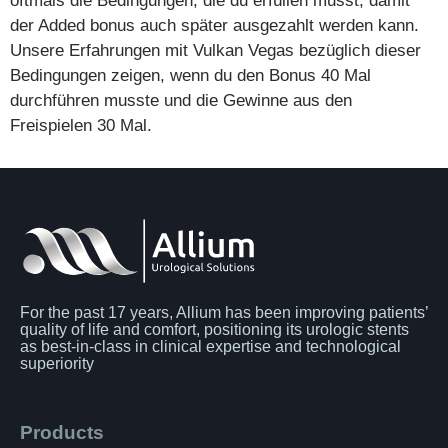
oftmals die Bedingungen, die du erfüllen musst, damit
der Added bonus auch später ausgezahlt werden kann.
Unsere Erfahrungen mit Vulkan Vegas bezüglich dieser
Bedingungen zeigen, wenn du den Bonus 40 Mal
durchführen musste und die Gewinne aus den
Freispielen 30 Mal.
For the past 17 years, Allium has been improving patients’
quality of life and comfort, positioning its urologic stents
as best-in-class in clinical expertise and technological
superiority
Products