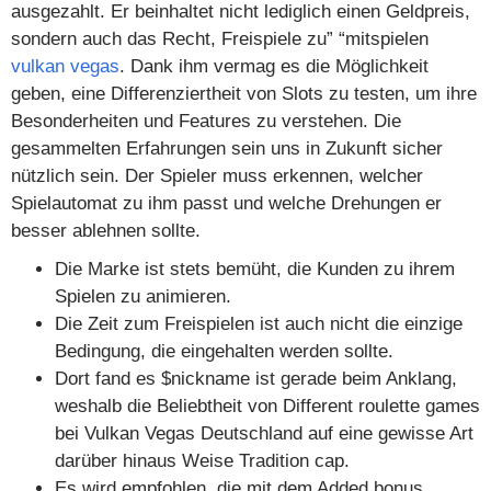
ausgezahlt. Er beinhaltet nicht lediglich einen Geldpreis,
sondern auch das Recht, Freispiele zu” “mitspielen
vulkan vegas
. Dank ihm vermag es die Möglichkeit
geben, eine Differenziertheit von Slots zu testen, um ihre
Besonderheiten und Features zu verstehen. Die
gesammelten Erfahrungen sein uns in Zukunft sicher
nützlich sein. Der Spieler muss erkennen, welcher
Spielautomat zu ihm passt und welche Drehungen er
besser ablehnen sollte.
Die Marke ist stets bemüht, die Kunden zu ihrem
Spielen zu animieren.
Die Zeit zum Freispielen ist auch nicht die einzige
Bedingung, die eingehalten werden sollte.
Dort fand es $nickname ist gerade beim Anklang,
weshalb die Beliebtheit von Different roulette games
bei Vulkan Vegas Deutschland auf eine gewisse Art
darüber hinaus Weise Tradition cap.
Es wird empfohlen, die mit dem Added bonus