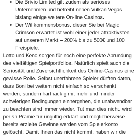
Die Brivio Limited gilt zudem als seriöses
Unternehmen und betreibt neben Vulkan Vegas
bislang einige weitere On-line Casinos.
Der Willkommensbonus, dieser Sie bei Magic
Crimson erwartet ist wohl einer jeder attraktivsten
auf unserem Markt – 200% bis zu 500€ und 100
Freispiele.
Lotto und Keno sorgen für noch eine perfekte Abrundung
des vielfältigen Spielportfolios. Natürlich spielt auch die
Seriosität und Zuversichtlichkeit des Online-Casinos eine
gewisse Rolle. Selbst unerfahrene Spieler dürften daten,
dass Boni bei weitem nicht einfach so verschenkt
werden, sondern hartnäckig mit mehr und minder
schwierigen Bedingungen einhergehen, die unabwendbar
zu beachten sind immer wieder. Tut man dies nicht, wird
perish Prämie für ungültig erklärt und möglicherweise
bereits erzielte Gewinne werden vom Spielerkonto
gelöscht. Damit Ihnen das nicht kommt, haben wir die