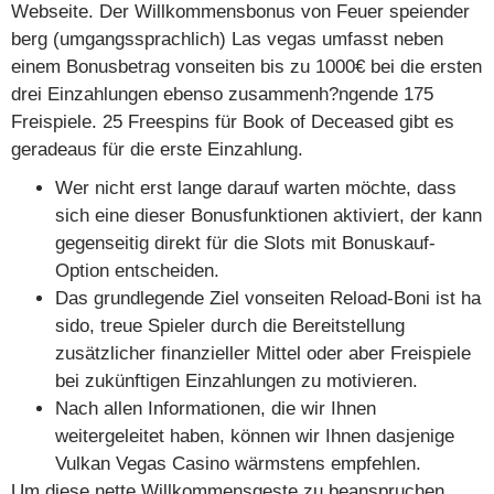
Webseite. Der Willkommensbonus von Feuer speiender
berg (umgangssprachlich) Las vegas umfasst neben
einem Bonusbetrag vonseiten bis zu 1000€ bei die ersten
drei Einzahlungen ebenso zusammenh?ngende 175
Freispiele. 25 Freespins für Book of Deceased gibt es
geradeaus für die erste Einzahlung.
Wer nicht erst lange darauf warten möchte, dass
sich eine dieser Bonusfunktionen aktiviert, der kann
gegenseitig direkt für die Slots mit Bonuskauf-
Option entscheiden.
Das grundlegende Ziel vonseiten Reload-Boni ist ha
sido, treue Spieler durch die Bereitstellung
zusätzlicher finanzieller Mittel oder aber Freispiele
bei zukünftigen Einzahlungen zu motivieren.
Nach allen Informationen, die wir Ihnen
weitergeleitet haben, können wir Ihnen dasjenige
Vulkan Vegas Casino wärmstens empfehlen.
Um diese nette Willkommensgeste zu beanspruchen,