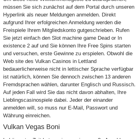
müssen Sie sich zunächst auf dem Portal durch unseren
Hyperlink als neuer Meldungen anmelden. Direkt
aufgrund Ihrer erfolgreichen Anmeldung werden die
Freispiele Ihrem Mitgliedskonto gutgeschrieben. Rufen
Sie jetzt einfach den Slot machine game Dead or In
existence 2 auf und Sie können Ihre Free Spins starten
und versuchen, erste Gewinne zu erspielen. Obwohl die
Web site des Vulkan Casinos in Lettland
bedauerlicherweise nicht in lettischer Sprache verfügbar
ist natürlich, können Sie dennoch zwischen 13 anderen
Fremdsprachen wählen, darunter Englisch und Russisch.
Auf jeden Fall wird Sie das nicht davon abhalten, Ihre
Lieblingscasinospiele dabei. Jeder der einander
anmelden will, so muss nur E-Mail, Passwort und
Währung einreichen.
Vulkan Vegas Boni