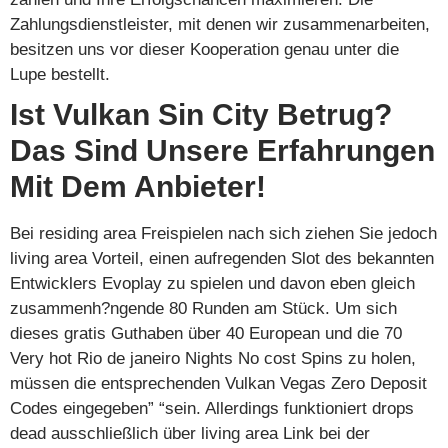
Zahlungsdienstleister, mit denen wir zusammenarbeiten,
besitzen uns vor dieser Kooperation genau unter die
Lupe bestellt.
Ist Vulkan Sin City Betrug?
Das Sind Unsere Erfahrungen
Mit Dem Anbieter!
Bei residing area Freispielen nach sich ziehen Sie jedoch
living area Vorteil, einen aufregenden Slot des bekannten
Entwicklers Evoplay zu spielen und davon eben gleich
zusammenh?ngende 80 Runden am Stück. Um sich
dieses gratis Guthaben über 40 European und die 70
Very hot Rio de janeiro Nights No cost Spins zu holen,
müssen die entsprechenden Vulkan Vegas Zero Deposit
Codes eingegeben” “sein. Allerdings funktioniert drops
dead ausschließlich über living area Link bei der