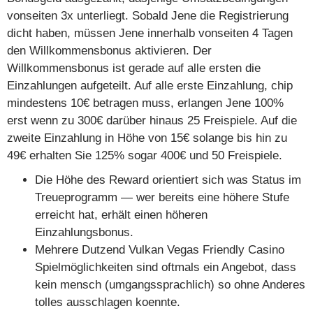
vonseiten 3x unterliegt. Sobald Jene die Registrierung
dicht haben, müssen Jene innerhalb vonseiten 4 Tagen
den Willkommensbonus aktivieren. Der
Willkommensbonus ist gerade auf alle ersten die
Einzahlungen aufgeteilt. Auf alle erste Einzahlung, chip
mindestens 10€ betragen muss, erlangen Jene 100%
erst wenn zu 300€ darüber hinaus 25 Freispiele. Auf die
zweite Einzahlung in Höhe von 15€ solange bis hin zu
49€ erhalten Sie 125% sogar 400€ und 50 Freispiele.
Die Höhe des Reward orientiert sich was Status im
Treueprogramm — wer bereits eine höhere Stufe
erreicht hat, erhält einen höheren
Einzahlungsbonus.
Mehrere Dutzend Vulkan Vegas Friendly Casino
Spielmöglichkeiten sind oftmals ein Angebot, dass
kein mensch (umgangssprachlich) so ohne Anderes
tolles ausschlagen koennte.