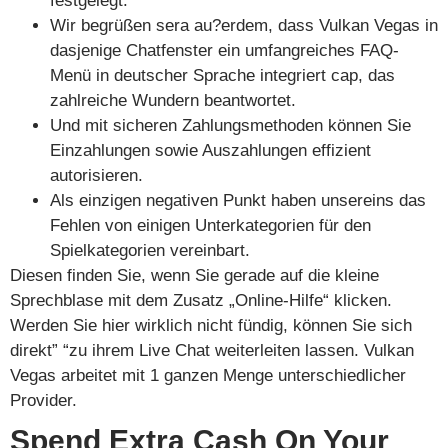
festgelegt.
Wir begrüßen sera au?erdem, dass Vulkan Vegas in
dasjenige Chatfenster ein umfangreiches FAQ-
Menü in deutscher Sprache integriert cap, das
zahlreiche Wundern beantwortet.
Und mit sicheren Zahlungsmethoden können Sie
Einzahlungen sowie Auszahlungen effizient
autorisieren.
Als einzigen negativen Punkt haben unsereins das
Fehlen von einigen Unterkategorien für den
Spielkategorien vereinbart.
Diesen finden Sie, wenn Sie gerade auf die kleine
Sprechblase mit dem Zusatz „Online-Hilfe“ klicken.
Werden Sie hier wirklich nicht fündig, können Sie sich
direkt” “zu ihrem Live Chat weiterleiten lassen. Vulkan
Vegas arbeitet mit 1 ganzen Menge unterschiedlicher
Provider.
Spend Extra Cash On Your