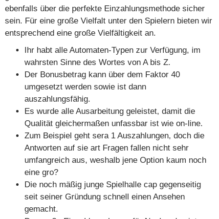
ebenfalls über die perfekte Einzahlungsmethode sicher
sein. Für eine große Vielfalt unter den Spielern bieten wir
entsprechend eine große Vielfältigkeit an.
Ihr habt alle Automaten-Typen zur Verfügung, im
wahrsten Sinne des Wortes von A bis Z.
Der Bonusbetrag kann über dem Faktor 40
umgesetzt werden sowie ist dann
auszahlungsfähig.
Es wurde alle Ausarbeitung geleistet, damit die
Qualität gleichermaßen unfassbar ist wie on-line.
Zum Beispiel geht sera 1 Auszahlungen, doch die
Antworten auf sie art Fragen fallen nicht sehr
umfangreich aus, weshalb jene Option kaum noch
eine gro?
Die noch mäßig junge Spielhalle cap gegenseitig
seit seiner Gründung schnell einen Ansehen
gemacht.