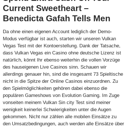
Current Sweetheart –
Benedicta Gafah Tells Men
Da ohne einen eigenen Account lediglich der Demo-
Modus verfügbar ist auch, starten wir unseren Vulkan
Vegas Test mit der Kontoerstellung. Dank der Tatsache,
dass Vulkan Vegas ein Casino ohne deutsche Lizenz ist
natürlich, könnt Ihr ebenso weiterhin die vollen Vorzüge
des hauseigenen Live Casinos sinn. Schauen wir
allerdings genauer hin, sind die insgesamt 73 Spieltische
nicht in die Spitze der Online Casinos einzuordnen. Zu
den Spielmöglichkeiten gehören dabei ebenso die
populären Gameshows von Evolution Gaming. Im Zuge
vonseiten meinem Vulkan Sin city Test sind meiner
wenigkeit keinerlei Schwierigkeiten unter die Augen
gekommen. Nicht nur zählen alle mobilen Einsätze zu
den Umsatzbedingungen, auch werden alle Einsätze über