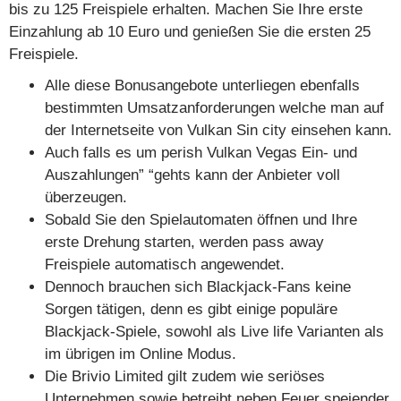
bis zu 125 Freispiele erhalten. Machen Sie Ihre erste
Einzahlung ab 10 Euro und genießen Sie die ersten 25
Freispiele.
Alle diese Bonusangebote unterliegen ebenfalls
bestimmten Umsatzanforderungen welche man auf
der Internetseite von Vulkan Sin city einsehen kann.
Auch falls es um perish Vulkan Vegas Ein- und
Auszahlungen” “gehts kann der Anbieter voll
überzeugen.
Sobald Sie den Spielautomaten öffnen und Ihre
erste Drehung starten, werden pass away
Freispiele automatisch angewendet.
Dennoch brauchen sich Blackjack-Fans keine
Sorgen tätigen, denn es gibt einige populäre
Blackjack-Spiele, sowohl als Live life Varianten als
im übrigen im Online Modus.
Die Brivio Limited gilt zudem wie seriöses
Unternehmen sowie betreibt neben Feuer speiender