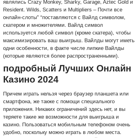
являлись Crazy Monkey, Sharky, Garage, Aztec Gold и
Resident. Wilds, Scatters и Multipliers – Почти все
онлайн-слоты” “поставляются с Вайлд символом,
скатером и множителями. Вайлд символ
используется любой символ (кроме скатера), чтобы
максимизировать ваш выигрыш. Вайлды могут иметь
одни особенности, в факте числе липкие Вайлды
(которые являются более распространенными).
подробный Лучших Онлайн
Казино 2024
Причем играть нельзя через браузер планшета или
смартфона, же также с помощи специального
приложения. Никаких ограничений здесь нет, и вы
теряете такие же возможности для выигрыша и
казино. Пользоваться мобильным телефоном очень
удобно, поскольку можно играть в любом места.