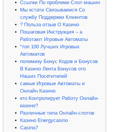
Ссылки По проблеме Слот-машин
Мы кстати Связываемся Со
службу Поддержки Клиентов
? Польза отзыв О Казино
Пошаговая Инструкция – а
Работают Игровые Автоматы
“топ 100 Лучших Игровых
Автоматов
полемику Бонус Кодов и Бонусов
В Казино Лента Бонусов ото
Наших Посетителей
самые Игровые Автоматы и
Онлайн Казино
кто Контролирует Работу Онлайн-
казино?
Различные типа Онлайн-слотов
Казино Energycasino
Casino7