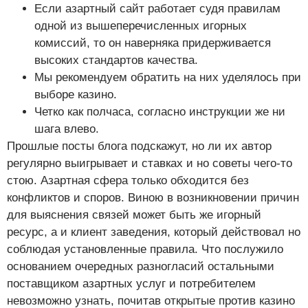
Если азартный сайт работает судя правилам
одной из вышеперечисленных игорных
комиссий, то он наверняка придерживается
высоких стандартов качества.
Мы рекомендуем обратить на них уделялось при
выборе казино.
Четко как полчаса, согласно инструкции же ни
шага влево.
Прошлые посты блога подскажут, но ли их автор
регулярно выигрывает и ставках и но советы чего-то
стою. Азартная сфера только обходится без
конфликтов и споров. Виною в возникновении причин
для выяснения связей может быть же игорный
ресурс, а и клиент заведения, который действовал но
соблюдая установленные правила. Что послужило
основанием очередных разногласий остальными
поставщиком азартных услуг и потребителем
невозможно узнать, почитав открытые против казино