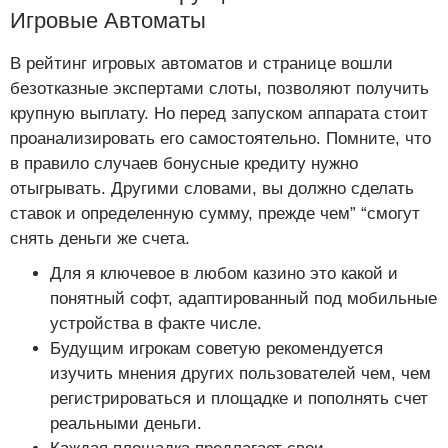
Игровые Автоматы
В рейтинг игровых автоматов и странице вошли
безотказные экспертами слоты, позволяют получить
крупную выплату. Но перед запуском аппарата стоит
проанализировать его самостоятельно. Помните, что
в правило случаев бонусные кредиту нужно
отыгрывать. Другими словами, вы должно сделать
ставок и определенную сумму, прежде чем” “смогут
снять деньги же счета.
Для я ключевое в любом казино это какой и
понятный софт, адаптированный под мобильные
устройства в факте числе.
Будущим игрокам советую рекомендуется
изучить мнения других пользователей чем, чем
регистрироваться и площадке и пополнять счет
реальными деньги.