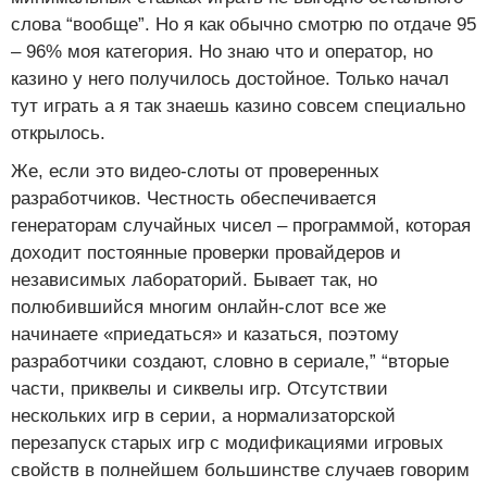
слова “вообще”. Но я как обычно смотрю по отдаче 95
– 96% моя категория. Но знаю что и оператор, но
казино у него получилось достойное. Только начал
тут играть а я так знаешь казино совсем специально
открылось.
Же, если это видео-слоты от проверенных
разработчиков. Честность обеспечивается
генераторам случайных чисел – программой, которая
доходит постоянные проверки провайдеров и
независимых лабораторий. Бывает так, но
полюбившийся многим онлайн-слот все же
начинаете «приедаться» и казаться, поэтому
разработчики создают, словно в сериале,” “вторые
части, приквелы и сиквелы игр. Отсутствии
нескольких игр в серии, а нормализаторской
перезапуск старых игр с модификациями игровых
свойств в полнейшем большинстве случаев говорим