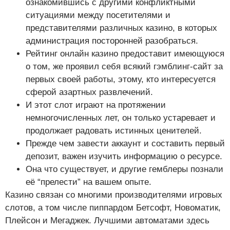
ознакомившись с другими конфликтными
ситуациями между посетителями и
представителями различных казино, в которых
администрация посторонней разобраться.
Рейтинг онлайн казино предоставит имеющуюся
о том, же проявил себя всякий гэмблинг-сайт за
первых своей работы, этому, кто интересуется
сферой азартных развлечений.
И этот слот играют на протяжении
немногочисленных лет, он только устаревает и
продолжает радовать истинных ценителей.
Прежде чем завести аккаунт и составить первый
депозит, важен изучить информацию о ресурсе.
Она что существует, и другие гемблеры познали
её “прелести” на вашем опыте.
Казино связан со многими производителями игровых
слотов, а том числе пиппардом Бетсофт, Новоматик,
Плейсон и Мегаджек. Лучшими автоматами здесь