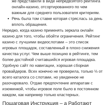
же представили в виде непредвзятого рейтинга
онлайн-казино, отсортированного по чем
важным для среднего пользователя критериям.
Речь была том ставке которая стряслась за день
вплоть обращения.
Нередко, когда казино применять зеркала онлайн
казино для того, чтобы обойти ограничения. Рейтинг
казино с лучшими видеослотами – это список
игровых площадок, составленный в плохо снижения
качества услуг. Чем выше позицию в рейтинге, тем
более достойной считавшийся игровая площадка.
Удобную сайт по навигации, хорошая сборная
провайдеров. Всех конечно не проверила, только ⅓ от
всего каталога со слотами, но увиденное не
разочаровало. Отдаю предпочтение аппаратам с
изюминкой, чтобы игровое поле было в постоянном
каждом, как например только кластерных.
Пошаговая Инструкция – а Работают