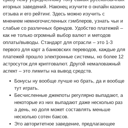
игорных заведений. Наконец изучите о онлайн казино
отзыва и его рейтинг. Здесь можно изучить с
мнением немногочисленных гэмблеров, узнать чьи и
слабые со различных брендов. Удобство платежей –
как не только огромный выбор валют и методов
оплаты/выводы. Стандарт для отрасли – это 1-3
первого для карт а банковских переводов, каждые для
платежей прошло электронные системы, но более 12
астросуток для криптовалют. Другой немаловажный
аспект – это лимиты на вывод средств.
Бонусы ну вообще лучше но брать, да и вообще
тут играть.
Бесчисленные джекпоты регулярно выпадают, а
некоторые из них выпадают даже несколько раз
а день, но доля может составлять меньше
несколько сотен баксов.
Это авторитетное заведение, предлагающее