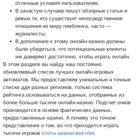
отличные условия пользователям.
В зачастую случаев пишут обзорные статьи и
ревью те, кто существует непосредственное
отношение ко миру гемблинга, часто —
журналисты.
В дополнение к этому онлайн-казино должны
были убедиться, что потенциальные клиенты
им доверяют достаточно, чтобы играть онлайн.
В этом разделе вы найду наш постоянно
обновляемый список лучших онлайн игровых
автоматов. Мы предоставляем уникальные а точные
списки ддя разных регионов, только система
рейтинга основываться на данных, отобранных из
более больше тысячи онлайн-казино. Подсчет очков
производится в основе фактических данных,
предоставленных казино. А почему это точное
представление о том, во что приходится играть
тысячи игроков
слоты казино мостбет
.