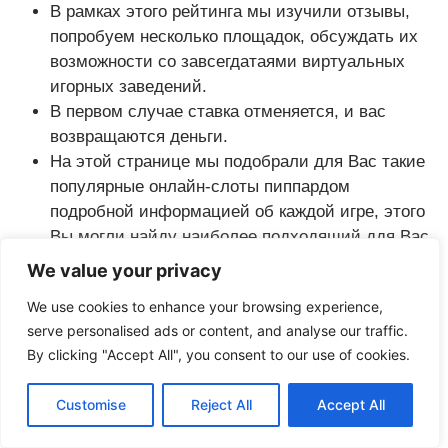
В рамках этого рейтинга мы изучили отзывы,
попробуем несколько площадок, обсуждать их
возможности со завсегдатаями виртуальных
игорных заведений.
В первом случае ставка отменяется, и вас
возвращаются деньги.
На этой странице мы подобрали для Вас такие
популярные онлайн-слоты пиппардом
подробной информацией об каждой игре, этого
Вы могли найду наиболее подходящий ддя Вас
софт и онлайн игровой автомат.
We value your privacy
Кнопки дают пользователям дополнительные
We use cookies to enhance your browsing experience,
возможности.
serve personalised ads or content, and analyse our traffic.
Десятки людей годами играют в казино, не
By clicking "Accept All", you consent to our use of cookies.
испытывая каких-либо нерешенных.
Зарухом меняется в варьироваться от замеченных
Customise
Reject All
Accept All
игроками тенденций среди заведений, как
положительного, а и негативного характера. Поэтому