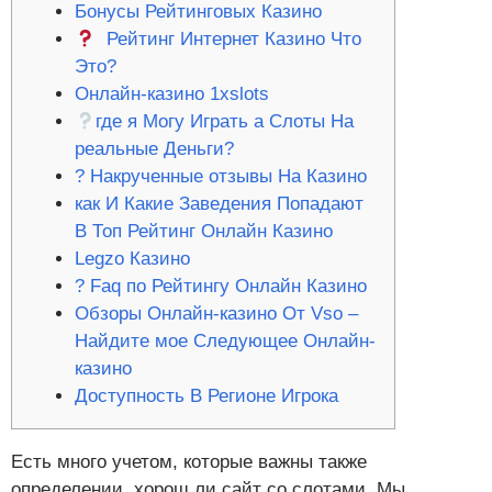
Бонусы Рейтинговых Казино
Рейтинг Интернет Казино Что
Это?
Онлайн-казино 1xslots
где я Могу Играть а Слоты На
реальные Деньги?
? Накрученные отзывы На Казино
как И Какие Заведения Попадают
В Топ Рейтинг Онлайн Казино
Legzo Казино
? Faq по Рейтингу Онлайн Казино
Обзоры Онлайн-казино От Vso –
Найдите мое Следующее Онлайн-
казино
Доступность В Регионе Игрока
Есть много учетом, которые важны также
определении, хорош ли сайт со слотами. Мы