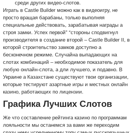
среди других видео-слотов.
Играть в Castle Builder можно как в видеоигру, не
просто вращая барабаны, только выполняя
специальные действовать, зарабатывая награды а
строя замки. Успех первой” “стороны сподвигнул
производителя в создание второй – Castle Builder II, в
которой строительство замков доступно а
бесконечном режиме. Случайна выпадающих на
слотах комбинаций – необходимое показатель для
любую онлайн-слота, а дли лучшего, и подавно. В
Украине а Казахстане существуют твои организации,
которые тестируют азартные игры и местных онлайн
казино, работающих по лицензии.
Графика Лучших Слотов
Же что составление рейтинга казино по программам
лояльности мы останемся за вами же переходим
сразу нему усредненному топу самых русскоязычных