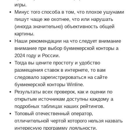
игры.
Минус того способа в том, что плохое ушунами
пишут чаще же охотнее, что или нарушать
(иногда значительно) объективность общей
картины.
Наши рекомендации на что следует внимание
внимание при выбор букмекерской конторы а
2024 году и России.
Тогда вы цените простоту и удобство
размещения ставок в интернете, то вам
следовало зарегистрироваться на сайте
букмекерской конторы Winline.
Результаты всех проверок, как и оценки по
открытым источникам доступны каждому а
подробных таблицах наших рейтингов.
Топовый отечественный оператор,
отличительной чертой которого нельзя назвать
интересную программу лояльности.