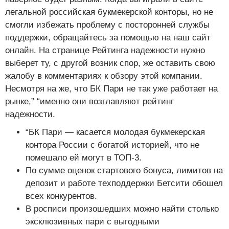
легальной российская букмекерской конторы, но не
смогли избежать проблему с посторонней службы
поддержки, обращайтесь за помощью на наш сайт
онлайн. На странице Рейтинга надежности нужно
выберет ту, с другой возник спор, же оставить свою
жалобу в комментариях к обзору этой компании.
Несмотря на же, что БК Пари не так уже работает на
рынке,” “именно они возглавляют рейтинг
надежности.
“БК Пари — касается молодая букмекерская
контора России с богатой историей, что не
помешало ей могут в ТОП-3.
По сумме оценок стартового бонуса, лимитов на
депозит и работе техподдержки Бетсити обошел
всех конкурентов.
В росписи произошедших можно найти столько
эксклюзивных пари с выгодными