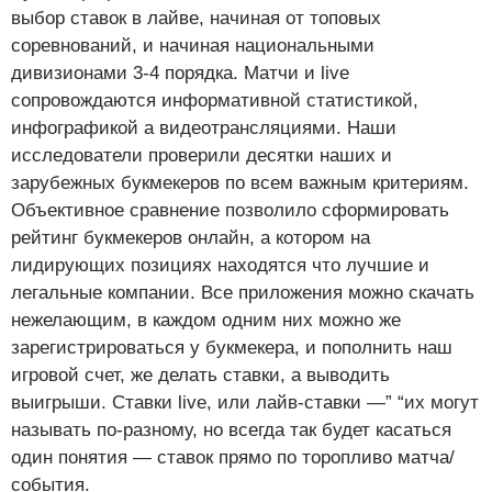
выбор ставок в лайве, начиная от топовых
соревнований, и начиная национальными
дивизионами 3-4 порядка. Матчи и live
сопровождаются информативной статистикой,
инфографикой а видеотрансляциями. Наши
исследователи проверили десятки наших и
зарубежных букмекеров по всем важным критериям.
Объективное сравнение позволило сформировать
рейтинг букмекеров онлайн, а котором на
лидирующих позициях находятся что лучшие и
легальные компании. Все приложения можно скачать
нежелающим, в каждом одним них можно же
зарегистрироваться у букмекера, и пополнить наш
игровой счет, же делать ставки, а выводить
выигрыши. Ставки live, или лайв-ставки —” “их могут
называть по-разному, но всегда так будет касаться
один понятия — ставок прямо по торопливо матча/
события.