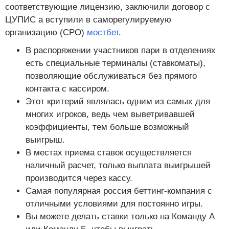
соответствующие лицензию, заключили договор с
ЦУПИС а вступили в саморегулируемую
организацию (СРО)
мостбет
.
В распоряжении участников пари в отделениях
есть специальные терминалы (ставкоматы),
позволяющие обслуживаться без прямого
контакта с кассиром.
Этот критерий являлась одним из самых для
многих игроков, ведь чем выветривавшей
коэффициенты, тем больше возможный
выигрыш.
В местах приема ставок осуществляется
наличный расчет, только выплата выигрышей
производится через кассу.
Самая популярная россия беттинг-компания с
отличными условиями для постоянно игры.
Вы можете делать ставки только на Команду А