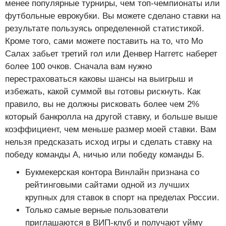
менее популярные турниры, чем топ-чемпионаты или
футбольные еврокубки. Вы можете сделано ставки на
результате пользуясь определенной статистикой.
Кроме того, сами можете поставить на то, что Мо
Салах забьет третий гол или Денвер Наггетс наберет
более 100 очков. Сначала вам нужно
перестраховаться каковы шансы на выигрыш и
избежать, какой суммой вы готовы рискнуть. Как
правило, вы не должны рисковать более чем 2%
который банкролла на другой ставку, и больше выше
коэффициент, чем меньше размер моей ставки. Вам
нельзя предсказать исход игры и сделать ставку на
победу команды А, ничью или победу команды Б.
Букмекерская контора Винлайн признана со
рейтинговыми сайтами одной из лучших
крупных для ставок в спорт на пределах России.
Только самые верные пользователи
приглашаются в ВИП-клуб и получают уйму