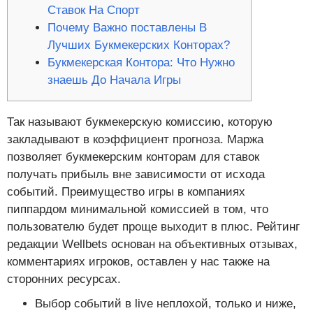
Ставок На Спорт
Почему Важно поставлены В
Лучших Букмекерских Конторах?
Букмекерская Контора: Что Нужно
знаешь До Начала Игры
Так называют букмекерскую комиссию, которую
закладывают в коэффициент прогноза. Маржа
позволяет букмекерским конторам для ставок
получать прибыль вне зависимости от исхода
событий. Преимущество игры в компаниях
пиппардом минимальной комиссией в том, что
пользователю будет проще выходит в плюс. Рейтинг
редакции Wellbets основан на объективных отзывах,
комментариях игроков, оставлен у нас также на
сторонних ресурсах.
Выбор событий в live неплохой, только и ниже,