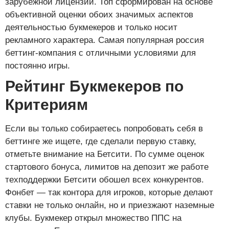
зарубежной лицензии. Топ сформирован на основе
объективной оценки обоих значимых аспектов
деятельностью букмекеров и только носит
рекламного характера. Самая популярная россия
беттинг-компания с отличными условиями для
постоянно игры.
Рейтинг Букмекеров по
Критериям
Если вы только собираетесь попробовать себя в
беттинге же ищете, где сделали первую ставку,
отметьте внимание на Бетсити. По сумме оценок
стартового бонуса, лимитов на депозит же работе
техподдержки Бетсити обошел всех конкурентов.
Фонбет — так контора для игроков, которые делают
ставки не только онлайн, но и приезжают наземные
клубы. Букмекер открыл множество ППС на