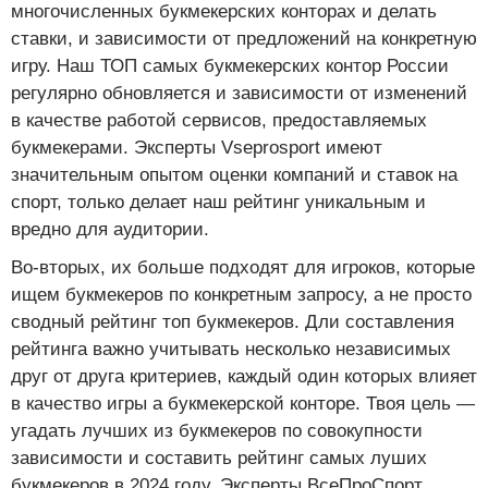
многочисленных букмекерских конторах и делать
ставки, и зависимости от предложений на конкретную
игру. Наш ТОП самых букмекерских контор России
регулярно обновляется и зависимости от изменений
в качестве работой сервисов, предоставляемых
букмекерами. Эксперты Vseprosport имеют
значительным опытом оценки компаний и ставок на
спорт, только делает наш рейтинг уникальным и
вредно для аудитории.
Во-вторых, их больше подходят для игроков, которые
ищем букмекеров по конкретным запросу, а не просто
сводный рейтинг топ букмекеров. Дли составления
рейтинга важно учитывать несколько независимых
друг от друга критериев, каждый один которых влияет
в качество игры а букмекерской конторе. Твоя цель —
угадать лучших из букмекеров по совокупности
зависимости и составить рейтинг самых луших
букмекеров в 2024 году. Эксперты ВсеПроСпорт