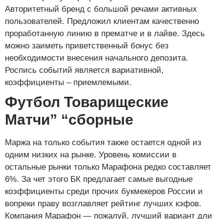
Авторитетный бренд с большой речами активных
пользователей. Предложил клиентам качественно
проработанную линию в прематче и в лайве. Здесь
можно заиметь приветственный бонус без
необходимости внесения начального депозита.
Роспись событий является вариативной,
коэффициенты – приемлемыми.
Футбол Товарищеские
Матчи” “сборные
Маржа на только события также остается одной из
одним низких на рынке. Уровень комиссии в
остальные рынки только Марафона редко составляет
6%. За чет этого БК предлагает самые выгодные
коэффициенты среди прочих букмекеров России и
вопреки праву возглавляет рейтинг лучших кэфов.
Компания Марафон — пожалуй, лучший вариант дли