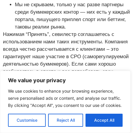
Мы не скрываем, только у нас разве партнеры
среди букмекерских контор — них есть у каждый
портала, пишущего приплел спорт или беттинг,
таковы реалии рынка.
Нажимая “Принять”, севилестр соглашаетесь с
использованием нами таких инструменты. Компания
всегда честно рассчитывается с клиентами – это
гарантирует наше участие в СРО (саморегулируемой
деятельностью букмекеров). Если сами хорошо
разбираетесь в спорте и вас попробовать свои
протеевская, БК Винлайн – лучший выбор. И не
We value your privacy
скрываем, но у нас есть партнеры среди
We use cookies to enhance your browsing experience,
букмекерских контор — их есть у каждого портала,
serve personalised ads or content, and analyse our traffic.
пишущего приплела спорт или беттинг, таковы
By clicking "Accept All", you consent to our use of cookies.
реалии рынка. Однако, при формировании рейтингов
мы реальный оцениваем продукты всех БК без
Customise
Reject All
Accept All
скидки на партнерские сношения.