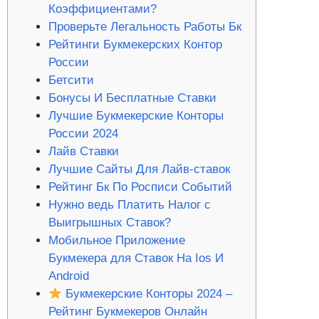
Коэффициентами?
Проверьте Легальность Работы Бк
Рейтинги Букмекерских Контор
России
Бетсити
Бонусы И Бесплатные Ставки
Лучшие Букмекерские Конторы
России 2024
Лайв Ставки
Лучшие Сайты Для Лайв-ставок
Рейтинг Бк По Росписи Событий
Нужно ведь Платить Налог с
Выигрышных Ставок?
Мобильное Приложение
Букмекера для Ставок На Ios И
Android
Букмекерские Конторы 2024 –
Рейтинг Букмекеров Онлайн