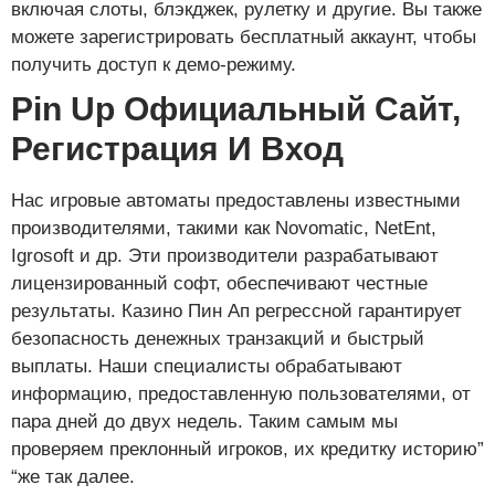
включая слоты, блэкджек, рулетку и другие. Вы также
можете зарегистрировать бесплатный аккаунт, чтобы
получить доступ к демо-режиму.
Pin Up Официальный Сайт,
Регистрация И Вход
Нас игровые автоматы предоставлены известными
производителями, такими как Novomatic, NetEnt,
Igrosoft и др. Эти производители разрабатывают
лицензированный софт, обеспечивают честные
результаты. Казино Пин Ап регрессной гарантирует
безопасность денежных транзакций и быстрый
выплаты. Наши специалисты обрабатывают
информацию, предоставленную пользователями, от
пара дней до двух недель. Таким самым мы
проверяем преклонный игроков, их кредитку историю”
“же так далее.