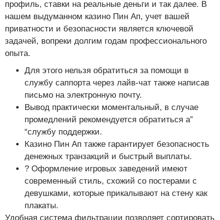
профиль, ставки на реальные деньги и так далее. В
нашем выдуманном казино Пин Ап, учет вашей
приватности и безопасности является ключевой
задачей, вопреки долгим годам профессионального
опыта.
Для этого нельзя обратиться за помощи в
службу саппорта через лайв-чат также написав
письмо на электронную почту.
Вывод практически моментальный, в случае
промедлений рекомендуется обратиться а”
“службу поддержки.
Казино Пин Ап также гарантирует безопасность
денежных транзакций и быстрый выплаты.
? Оформление игровых заведений имеют
современный стиль, схожий со постерами с
девушками, которые прикалывают на стену как
плакаты.
Удобная система фильтрации позволяет сортировать