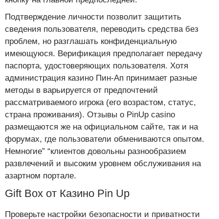
Подтверждение личности позволит защитить
сведения пользователя, переводить средства без
проблем, но разглашать конфиденциальную
имеющуюся. Верификация предполагает передачу
паспорта, удостоверяющих пользователя. Хотя
администрация казино Пин-Ап принимает разные
методы в варьируется от предпочтений
рассматриваемого игрока (его возрастом, статус,
страна проживания). Отзывы о PinUp casino
размещаются же на официальном сайте, так и на
форумах, где пользователи обмениваются опытом.
Немногие” “клиентов довольны разнообразием
развлечений и высоким уровнем обслуживания на
азартном портале.
Gift Box от Казино Pin Up
Проверьте настройки безопасности и приватности