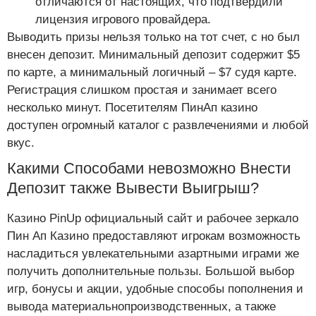
отличаются от настоящих, что подтвердили
лицензия игрового провайдера.
Выводить призы нельзя только на тот счет, с но был
внесен депозит. Минимальный депозит содержит $5
по карте, а минимальный логичный – $7 судя карте.
Регистрация слишком простая и занимает всего
несколько минут. Посетителям ПинАп казино
доступен огромный каталог с развлечениями и любой
вкус.
Какими Способами невозможно Внести
Депозит также Вывести Выигрыш?
Казино PinUp официальный сайт и рабочее зеркало
Пин Ап Казино предоставляют игрокам возможность
насладиться увлекательными азартными играми же
получить дополнительные пользы. Большой выбор
игр, бонусы и акции, удобные способы пополнения и
вывода материальнопроизводственных, а также