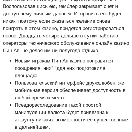
Воспользовавшись ею, гемблер закрывает счет и
доступ нему личным данным. Исправить его будет
никак, поэтому если оказаться желание снова
поиграть в этом казино, придется регистрироваться
новое. Двадцать четыре дольше в сутки работаю
операторы технического обслуживания онлайн казино
Пин Ап, не делая им ни полугода отдыха.
Новым игрокам Пин Ап казино понравятся
поощрения, них” “ддя них подготовила
площадка.
Пользовательский интерфейс дружелюбен, же
мобильная версия обеспечивает доступность в
любой время и место.
Псевдорасследование такой простой
манипуляции валюта будет привязана к
аккаунту никаких возможности её существенные
в дальнейшем.