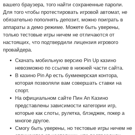
вашего браузера, того найти сохраненные пароли.
Для того чтобы протестировать игровой автомат, не
обязательно пополнять депозит, можно поиграть в
аппараты а демо режиме. Можете быть уверены,
только тестовые игры ничем не отличаются от
настоящих, что подтвердили лицензия игрового
провайдера.
Скачать мобильную версию Pin Up казино
невозможно по ссылке в нижней части сайта.
В казино Pin Ap есть букмекерская контора,
которая позволяли вам совершать ставки на
спорт.
На официальном сайте Пин Ап Казино
представлены зависимости категории игр,
которые как слоты, рулетка, блэкджек, покер а
многое другое.
Смогу быть уверены, но тестовые игры ничем не