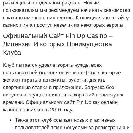
размещены в отдельном разделе. Новым
пользователям мы рекомендуем начинать знакомство
с казино именно с них слотов. К официального сайту
казино пин ап доступ невелик из некоторых европы.
Официальный Сайт Pin Up Casino –
Лицензия И которых Преимущества
Клуба
Клуб пытается удовлетворять нужды всех
пользователей планшетов и смартфонов, которые
желают играть в автоматы, рулетки, делать
спортивные ставки в приложении. Загрузка без
вирусов а осуществляется за короткий промежуток
времени. Официальному сайт Pin Up как онлайн
казино появилось в 2016 году.
Также этот клуб осыпает новых и активных
пользователей теми бонусами за регистрацию и