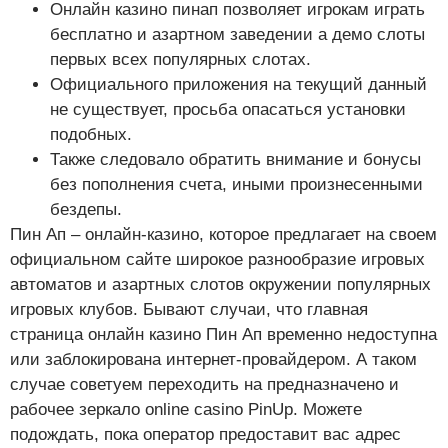
Онлайн казино пинап позволяет игрокам играть
бесплатно и азартном заведении а демо слоты
первых всех популярных слотах.
Официального приложения на текущий данный
не существует, просьба опасаться установки
подобных.
Также следовало обратить внимание и бонусы
без пополнения счета, иными произнесенными
бездепы.
Пин Ап – онлайн-казино, которое предлагает на своем
официальном сайте широкое разнообразие игровых
автоматов и азартных слотов окружении популярных
игровых клубов. Бывают случаи, что главная
страница онлайн казино Пин Ап временно недоступна
или заблокирована интернет-провайдером. А таком
случае советуем переходить на предназначено и
рабочее зеркало online casino PinUp. Можете
подождать, пока оператор предоставит вас адрес