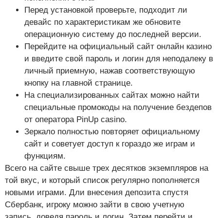
Перед установкой проверьте, подходит ли
девайс по характеристикам же обновите
операционную систему до последней версии.
Перейдите на официальный сайт онлайн казино
и введите свой пароль и логин для неподалеку в
личный приемную, нажав соответствующую
кнопку на главной странице.
На специализированных сайтах можно найти
специальные промокоды на получение бездепов
от оператора PinUp casino.
Зеркало полностью повторяет официальному
сайт и советует доступ к гораздо же играм и
функциям.
Всего на сайте свыше трех десятков экземпляров на
той вкус, и который список регулярно пополняется
новыми играми. Дли внесения депозита спустя
Сбербанк, игроку можно зайти в свою учетную
запись, доведя пароль и логин. Затем перейти и