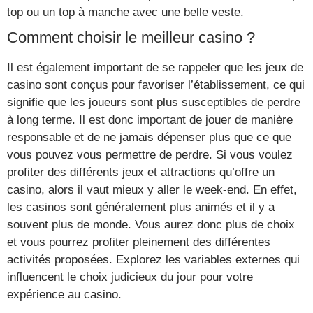
top ou un top à manche avec une belle veste.
Comment choisir le meilleur casino ?
Il est également important de se rappeler que les jeux de
casino sont conçus pour favoriser l’établissement, ce qui
signifie que les joueurs sont plus susceptibles de perdre
à long terme. Il est donc important de jouer de manière
responsable et de ne jamais dépenser plus que ce que
vous pouvez vous permettre de perdre. Si vous voulez
profiter des différents jeux et attractions qu’offre un
casino, alors il vaut mieux y aller le week-end. En effet,
les casinos sont généralement plus animés et il y a
souvent plus de monde. Vous aurez donc plus de choix
et vous pourrez profiter pleinement des différentes
activités proposées. Explorez les variables externes qui
influencent le choix judicieux du jour pour votre
expérience au casino.