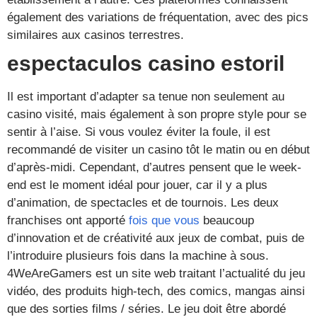
également des variations de fréquentation, avec des pics
similaires aux casinos terrestres.
espectaculos casino estoril
Il est important d’adapter sa tenue non seulement au
casino visité, mais également à son propre style pour se
sentir à l’aise. Si vous voulez éviter la foule, il est
recommandé de visiter un casino tôt le matin ou en début
d’après-midi. Cependant, d’autres pensent que le week-
end est le moment idéal pour jouer, car il y a plus
d’animation, de spectacles et de tournois. Les deux
franchises ont apporté
fois que vous
beaucoup
d’innovation et de créativité aux jeux de combat, puis de
l’introduire plusieurs fois dans la machine à sous.
4WeAreGamers est un site web traitant l’actualité du jeu
vidéo, des produits high-tech, des comics, mangas ainsi
que des sorties films / séries. Le jeu doit être abordé