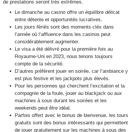
de prestations seront très extrêmes.
Le dimanche au casino offre un équilibre délicat
entre détente et opportunités lucratives.
Les jours fériés sont des moments clés dans
l’année où l’affluence dans les casinos peut
considérablement augmenter.
Le visa a été délivré pour la première fois au
Royaume-Uni en 2023, nous tenons toujours
compte de la sécurité.
D’autres préfèrent jouer en soirée, car l’ambiance y
est plus festive et les jackpots plus élevés.
Pour les personnes qui cherchent l’excitation et la
compagnie de la foule, jouer au blackjack ou aux
machines à sous durant les soirées et les
weekends peut être idéal.
Parfois offert avec le bonus de bienvenue, les tours
gratuits sont des bonus intéressants qui permettent
de jouer gratuitement sur les machines à sous des