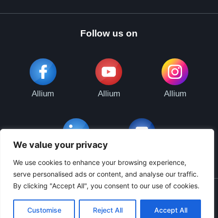
Follow us on
Allium
Allium
Allium
We value your privacy
Allium
Contact Us
We use cookies to enhance your browsing experience,
serve personalised ads or content, and analyse our traffic.
By clicking "Accept All", you consent to our use of cookies.
Powered & Designed by Medical Online
© 2025 All rights reserved
Customise
Reject All
Accept All