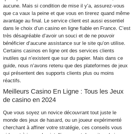
aucune. Mais si condition de mise il y’a, assurez-vous
que ca vaux la peine et que vous en tirerez quand même
avantage au final. Le service client est aussi essentiel
dans le choix d’un casino en ligne fiable en France. C’est
très désagréable d’avoir un souci et de ne pouvoir
bénéficier d’aucune assistance sur le site qu’on utilise.
Certains casinos en ligne ont des services clients
inutiles qui n’existent que sur du papier. Mais dans ce
guide, nous n’avons retenu que des plateformes de jeux
qui présentent des supports clients plus ou moins
réactifs.
Meilleurs Casino En Ligne : Tous les Jeux
de casino en 2024
Que vous soyez un novice découvrant tout juste le
monde des jeux de hasard, ou un joueur expérimenté
cherchant à affiner votre stratégie, ces conseils vous