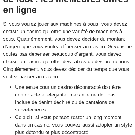
en ligne
Si vous voulez jouer aux machines à sous, vous devez
choisir un casino qui offre une variété de machines à
sous. Quatrièmement, vous devez décider du montant
d’argent que vous voulez dépenser au casino. Si vous ne
voulez pas dépenser beaucoup d’argent, vous devez
choisir un casino qui offre des rabais ou des promotions.
Cinquièmement, vous devez décider du temps que vous
voulez passer au casino.
Une tenue pour un casino décontracté doit être
confortable et élégante, mais elle ne doit pas
inclure de denim déchiré ou de pantalons de
survêtements.
Cela dit, si vous pensez rester un long moment
dans un casino, vous pouvez aussi adopter un style
plus détendu et plus décontracté.