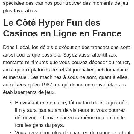
spéciales des casinos pour trouver des moments de jeu
plus favorables.
Le Côté Hyper Fun des
Casinos en Ligne en France
Dans l’idéal, les délais d’exécution des transactions sont
aussi courts que possible. Soyez aussi attentif aux
montants minimums que vous pouvez déposer ou retirer,
ainsi qu’aux plafonds de retrait journalier, hebdomadaire
et mensuel. Les machines à sous ne sont, quant à elles,
autorisées qu’en 1987, ce qui donne un nouvel élan aux
établissements de jeux.
En visitant en semaine, tôt ou tard dans la journée,
il n’y aura pas autant de visiteurs et vous pourrez
découvrir le Louvre par vous-même ou comme le
font les gens du pays.
Vous avez donc plus de chances de gagner, surtout