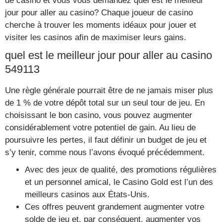
de casino et vous vous demandez quel est le meilleur
jour pour aller au casino? Chaque joueur de casino
cherche à trouver les moments idéaux pour jouer et
visiter les casinos afin de maximiser leurs gains.
quel est le meilleur jour pour aller au casino
549113
Une règle générale pourrait être de ne jamais miser plus
de 1 % de votre dépôt total sur un seul tour de jeu. En
choisissant le bon casino, vous pouvez augmenter
considérablement votre potentiel de gain. Au lieu de
poursuivre les pertes, il faut définir un budget de jeu et
s’y tenir, comme nous l’avons évoqué précédemment.
Avec des jeux de qualité, des promotions régulières
et un personnel amical, le Casino Gold est l’un des
meilleurs casinos aux États-Unis.
Ces offres peuvent grandement augmenter votre
solde de jeu et, par conséquent, augmenter vos