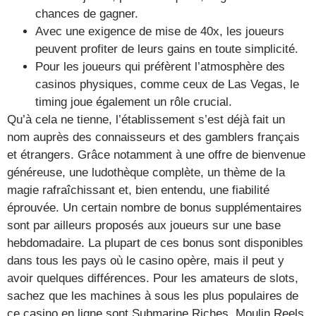
chances de gagner.
Avec une exigence de mise de 40x, les joueurs
peuvent profiter de leurs gains en toute simplicité.
Pour les joueurs qui préfèrent l’atmosphère des
casinos physiques, comme ceux de Las Vegas, le
timing joue également un rôle crucial.
Qu’à cela ne tienne, l’établissement s’est déjà fait un
nom auprès des connaisseurs et des gamblers français
et étrangers. Grâce notamment à une offre de bienvenue
généreuse, une ludothèque complète, un thème de la
magie rafraîchissant et, bien entendu, une fiabilité
éprouvée. Un certain nombre de bonus supplémentaires
sont par ailleurs proposés aux joueurs sur une base
hebdomadaire. La plupart de ces bonus sont disponibles
dans tous les pays où le casino opère, mais il peut y
avoir quelques différences. Pour les amateurs de slots,
sachez que les machines à sous les plus populaires de
ce casino en ligne sont Submarine Riches, Moulin Reels,