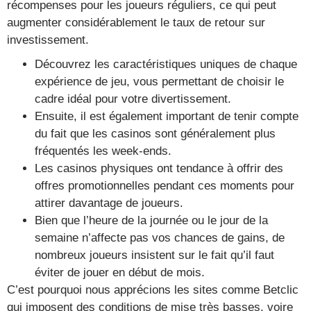
récompenses pour les joueurs réguliers, ce qui peut
augmenter considérablement le taux de retour sur
investissement.
Découvrez les caractéristiques uniques de chaque
expérience de jeu, vous permettant de choisir le
cadre idéal pour votre divertissement.
Ensuite, il est également important de tenir compte
du fait que les casinos sont généralement plus
fréquentés les week-ends.
Les casinos physiques ont tendance à offrir des
offres promotionnelles pendant ces moments pour
attirer davantage de joueurs.
Bien que l’heure de la journée ou le jour de la
semaine n’affecte pas vos chances de gains, de
nombreux joueurs insistent sur le fait qu’il faut
éviter de jouer en début de mois.
C’est pourquoi nous apprécions les sites comme Betclic
qui imposent des conditions de mise très basses, voire