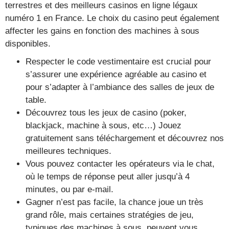
terrestres et des meilleurs casinos en ligne légaux
numéro 1 en France. Le choix du casino peut également
affecter les gains en fonction des machines à sous
disponibles.
Respecter le code vestimentaire est crucial pour
s’assurer une expérience agréable au casino et
pour s’adapter à l’ambiance des salles de jeux de
table.
Découvrez tous les jeux de casino (poker,
blackjack, machine à sous, etc…) Jouez
gratuitement sans téléchargement et découvrez nos
meilleures techniques.
Vous pouvez contacter les opérateurs via le chat,
où le temps de réponse peut aller jusqu’à 4
minutes, ou par e-mail.
Gagner n’est pas facile, la chance joue un très
grand rôle, mais certaines stratégies de jeu,
typiques des machines à sous, peuvent vous