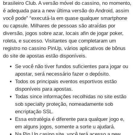
brasileiro Club. A versão móvel do cassino, no momento,
é adequada para a new última versão do Android, assim
você pode” “executá-la em quase qualquer smartphone
ou capsule. Milhares de pessoas são atraídas por
diversão, jogos sobre azar, locais afin de jogar poker,
roleta, e sucesso. Visitantes que completaram um
registro no cassino PinUp, vários aplicativos de bônus
do site de apostas estão disponíveis.
Se você não tiver fundos suficientes para jogar ou
apostar, será necessário fazer o depósito.
Todos os principais eventos esportivos estão
disponíveis para apostas.
Todas since informações recolhidas no site estão
sob specialty proteção, nomeadamente sob
encriptação SSL.
Essa estratégia é diferente para qualquer jogo e,
em alguns jogos, somente a sorte u ajudará.
Na Pin Up casino site, você terá acesso a new