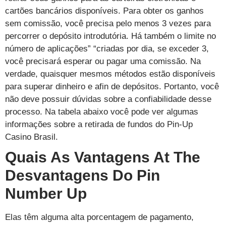
cartões bancários disponíveis. Para obter os ganhos
sem comissão, você precisa pelo menos 3 vezes para
percorrer o depósito introdutória. Há também o limite no
número de aplicações” “criadas por dia, se exceder 3,
você precisará esperar ou pagar uma comissão. Na
verdade, quaisquer mesmos métodos estão disponíveis
para superar dinheiro e afin de depósitos. Portanto, você
não deve possuir dúvidas sobre a confiabilidade desse
processo. Na tabela abaixo você pode ver algumas
informações sobre a retirada de fundos do Pin-Up
Casino Brasil.
Quais As Vantagens At The
Desvantagens Do Pin
Number Up
Elas têm alguma alta porcentagem de pagamento,