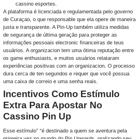
cassino esportes.
A plataforma é licenciada e regulamentada pelo governo
de Curaçao, o que responsable que ela opere de maneira
justa e transparente. A Pin-Up também utiliza medidas
de segurança de última geração para proteger as
informações pessoais electronic financeiras de teus
usuários. A organizacion tem uma ótima reputação entre
os game enthusiasts, e muitos usuários relataram
experiências positivas com an organizacion. O processo
dura cerca de ten segundos e requer que você possua
uma caixa de correio e uma senha reais.
Incentivos Como Estímulo
Extra Para Apostar No
Cassino Pin Up
Esse estímulo” “é destinado a quem se aventura pela
primeira vez no mundo do Pin Upwards, realizando seu