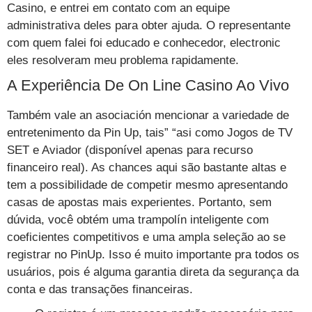
Casino, e entrei em contato com an equipe
administrativa deles para obter ajuda. O representante
com quem falei foi educado e conhecedor, electronic
eles resolveram meu problema rapidamente.
A Experiência De On Line Casino Ao Vivo
Também vale an asociación mencionar a variedade de
entretenimento da Pin Up, tais” “asi como Jogos de TV
SET e Aviador (disponível apenas para recurso
financeiro real). As chances aqui são bastante altas e
tem a possibilidade de competir mesmo apresentando
casas de apostas mais experientes. Portanto, sem
dúvida, você obtém uma trampolín inteligente com
coeficientes competitivos e uma ampla seleção ao se
registrar no PinUp. Isso é muito importante pra todos os
usuários, pois é alguma garantia direta da segurança da
conta e das transações financeiras.