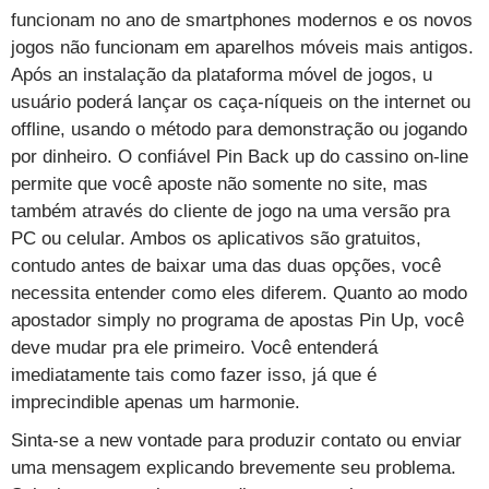
funcionam no ano de smartphones modernos e os novos
jogos não funcionam em aparelhos móveis mais antigos.
Após an instalação da plataforma móvel de jogos, u
usuário poderá lançar os caça-níqueis on the internet ou
offline, usando o método para demonstração ou jogando
por dinheiro. O confiável Pin Back up do cassino on-line
permite que você aposte não somente no site, mas
também através do cliente de jogo na uma versão pra
PC ou celular. Ambos os aplicativos são gratuitos,
contudo antes de baixar uma das duas opções, você
necessita entender como eles diferem. Quanto ao modo
apostador simply no programa de apostas Pin Up, você
deve mudar pra ele primeiro. Você entenderá
imediatamente tais como fazer isso, já que é
imprecindible apenas um harmonie.
Sinta-se a new vontade para produzir contato ou enviar
uma mensagem explicando brevemente seu problema.