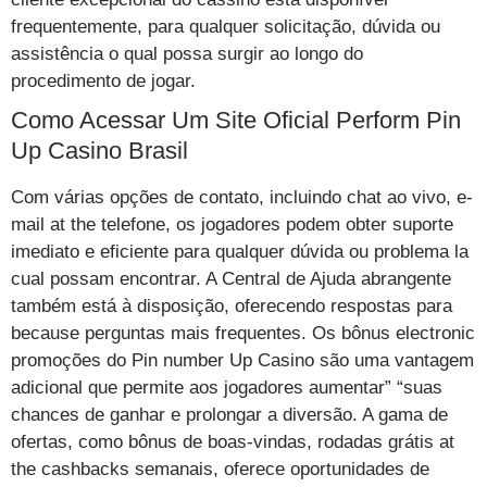
frequentemente, para qualquer solicitação, dúvida ou
assistência o qual possa surgir ao longo do
procedimento de jogar.
Como Acessar Um Site Oficial Perform Pin
Up Casino Brasil
Com várias opções de contato, incluindo chat ao vivo, e-
mail at the telefone, os jogadores podem obter suporte
imediato e eficiente para qualquer dúvida ou problema la
cual possam encontrar. A Central de Ajuda abrangente
também está à disposição, oferecendo respostas para
because perguntas mais frequentes. Os bônus electronic
promoções do Pin number Up Casino são uma vantagem
adicional que permite aos jogadores aumentar” “suas
chances de ganhar e prolongar a diversão. A gama de
ofertas, como bônus de boas-vindas, rodadas grátis at
the cashbacks semanais, oferece oportunidades de