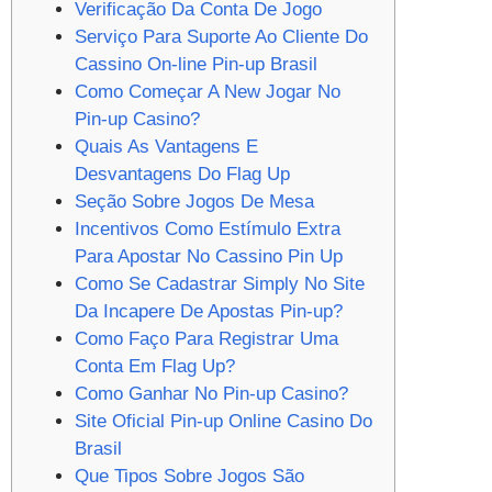
Verificação Da Conta De Jogo
Serviço Para Suporte Ao Cliente Do
Cassino On-line Pin-up Brasil
Como Começar A New Jogar No
Pin-up Casino?
Quais As Vantagens E
Desvantagens Do Flag Up
Seção Sobre Jogos De Mesa
Incentivos Como Estímulo Extra
Para Apostar No Cassino Pin Up
Como Se Cadastrar Simply No Site
Da Incapere De Apostas Pin-up?
Como Faço Para Registrar Uma
Conta Em Flag Up?
Como Ganhar No Pin-up Casino?
Site Oficial Pin-up Online Casino Do
Brasil
Que Tipos Sobre Jogos São