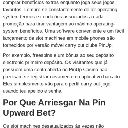
comprar benefícios extras enquanto joga seus jogos
favoritos. Lembre-se constantemente de ler operating
system termos e condições associados a cada
promoção para tirar vantagem ao máximo operating-
system benefícios. Uma software conveniente e um fácil
lançamento de slot machines em mobile phones são
fornecidos por versão móvel carry out clube PinUp.
Por exemplo, freespins e um bônus ao seu depósito
electronic primeiro depósito. Os visitantes que já
possuem uma conta aberta no PinUp Casino não
precisam se registrar novamente no aplicativo baixado.
Eles simplesmente vão para o perfil carry out jogo,
usando teu apelido e senha.
Por Que Arriesgar Na Pin
Upward Bet?
Os slot machines desatualizados às vezes não