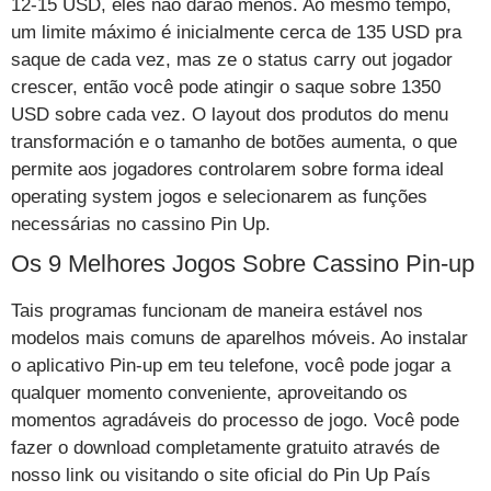
12-15 USD, eles não darão menos. Ao mesmo tempo,
um limite máximo é inicialmente cerca de 135 USD pra
saque de cada vez, mas ze o status carry out jogador
crescer, então você pode atingir o saque sobre 1350
USD sobre cada vez. O layout dos produtos do menu
transformación e o tamanho de botões aumenta, o que
permite aos jogadores controlarem sobre forma ideal
operating system jogos e selecionarem as funções
necessárias no cassino Pin Up.
Os 9 Melhores Jogos Sobre Cassino Pin-up
Tais programas funcionam de maneira estável nos
modelos mais comuns de aparelhos móveis. Ao instalar
o aplicativo Pin-up em teu telefone, você pode jogar a
qualquer momento conveniente, aproveitando os
momentos agradáveis do processo de jogo. Você pode
fazer o download completamente gratuito através de
nosso link ou visitando o site oficial do Pin Up País