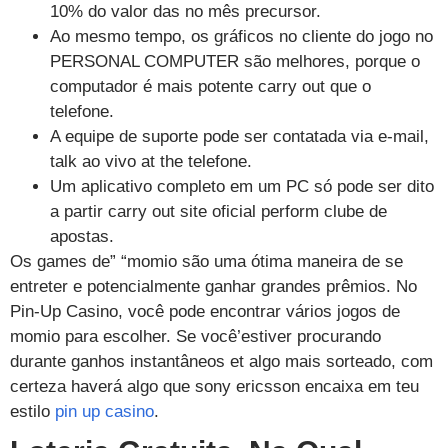
10% do valor das no mês precursor.
Ao mesmo tempo, os gráficos no cliente do jogo no
PERSONAL COMPUTER são melhores, porque o
computador é mais potente carry out que o
telefone.
A equipe de suporte pode ser contatada via e-mail,
talk ao vivo at the telefone.
Um aplicativo completo em um PC só pode ser dito
a partir carry out site oficial perform clube de
apostas.
Os games de” “momio são uma ótima maneira de se
entreter e potencialmente ganhar grandes prêmios. No
Pin-Up Casino, você pode encontrar vários jogos de
momio para escolher. Se você’estiver procurando
durante ganhos instantâneos et algo mais sorteado, com
certeza haverá algo que sony ericsson encaixa em teu
estilo
pin up casino
.