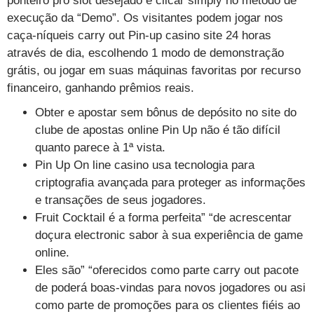
ponteiro pro slot desejado e clicar simply no método de
execução da “Demo”. Os visitantes podem jogar nos
caça-níqueis carry out Pin-up casino site 24 horas
através de dia, escolhendo 1 modo de demonstração
grátis, ou jogar em suas máquinas favoritas por recurso
financeiro, ganhando prêmios reais.
Obter e apostar sem bônus de depósito no site do
clube de apostas online Pin Up não é tão difícil
quanto parece à 1ª vista.
Pin Up On line casino usa tecnologia para
criptografia avançada para proteger as informações
e transações de seus jogadores.
Fruit Cocktail é a forma perfeita” “de acrescentar
doçura electronic sabor à sua experiência de game
online.
Eles são” “oferecidos como parte carry out pacote
de poderá boas-vindas para novos jogadores ou asi
como parte de promoções para os clientes fiéis ao