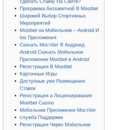
сделать Ставку На Сайте?
Программа беззаветной В Mostbet
Широкий Выбор Спортивных
Мероприятий
Mostbet на Мобильном – Android И
Ios Приложения
Скачать Мостбет В Андроид
Android Скачать Мобильное
Приложение Mostbet в Android
Регистрация В Mostbet
Карточные Игры
Доступные уме Размещения
Ставок
Регистрация а Лицензирование
Mostbet Casino
Мобильное Приложение Мостбет
служба Поддержки
Регистрация Через Мобильное