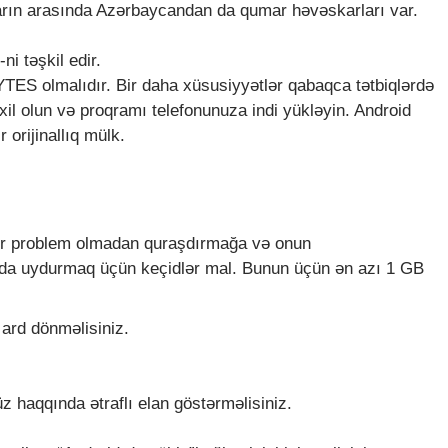
nların arasında Azərbaycandan da qumar həvəskarları var.
i təşkil edir.
TES olmalıdır. Bir daha xüsusiyyətlər qabaqca tətbiqlərdə
xil olun və proqramı telefonunuza indi yükləyin. Android
 orijinallıq mülk.
 bir problem olmadan quraşdırmağa və onun
rında uydurmaq üçün keçidlər mal. Bunun üçün ən azı 1 GB
 ard dönməlisiniz.
 haqqında ətraflı elan göstərməlisiniz.