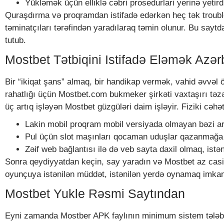
Yükləmək üçün elliklə cəbri prosedurlari yerinə yetir
Quraşdırma və proqramdan istifadə edərkən heç tək troubl
təminatçıları tərəfindən yaradılaraq təmin olunur. Bu say
tutub.
Mostbet Tətbiqini Istifadə Eləmək Azə
Bir “ikiqat şans” almaq, bir handikap vermək, vahid əvvəl
rahatlığı üçün Mostbet.com bukmeker şirkəti vaxtaşırı təzə
üç artıq işləyən Mostbet güzgüləri daim işləyir. Fiziki cə
Lakin mobil proqram mobil versiyada olmayan bəzi artıq
Pul üçün slot maşınları qocaman uduşlar qazanmağa 
Zəif web bağlantısı ilə də veb sayta daxil olmaq, is
Sonra qeydiyyatdan keçin, say yaradın və Mostbet az casin
oyunçuya istənilən müddət, istənilən yerdə oynamaq imka
Mostbet Yukle Rəsmi Saytından
Eyni zamanda Mostber APK faylının minimum sistem tələblər