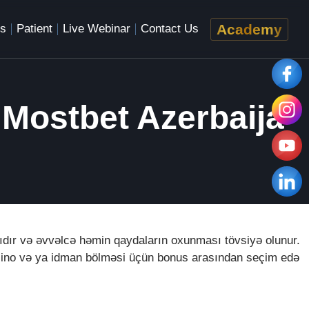
Academy
rs
Patient
Live Webinar
Contact Us
 Mostbet Azerbaija
ıdır və əvvəlcə həmin qaydaların oxunması tövsiyə olunur.
zino və ya idman bölməsi üçün bonus arasından seçim edə