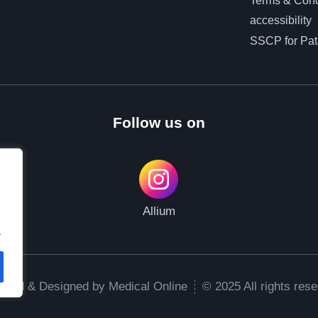
Terms & Cond
accessibility
SSCP for Pat
Follow us on
Allium
.
ered & Designed by Medical Online
© 2025 All rights res