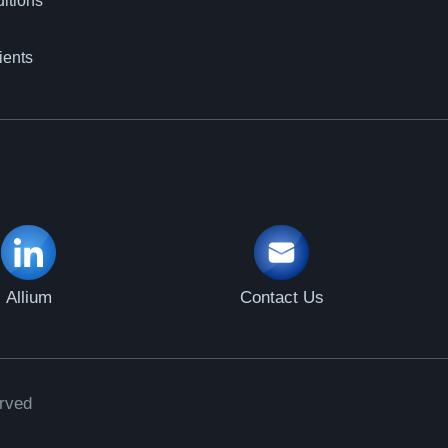
itions
ients
Allium
Contact Us
erved