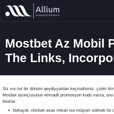
Mostbet Az Mobil 
The Links, Incorpo
Siz vur-tut bir dönüm qeydiyyatdan keçməlisiniz, çünki ik
Mosbet oyunçusunun etimadli promosyon kodu varsa, onu b
bilərlər.
Nəhayət, növbəti əsas imkan isə müştəri xidməti ilə c