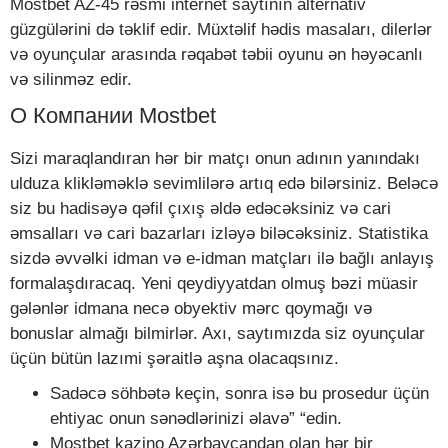
Mostbet AZ-45 rəsmi internet saytının alternativ
güzgülərini də təklif edir. Müxtəlif hədis masaları, dilerlər
və oyunçular arasında rəqabət təbii oyunu ən həyəcanlı
və silinməz edir.
О Компании Mostbet
Sizi maraqlandıran hər bir matçı onun adının yanındakı
ulduza klikləməklə sevimlilərə artıq edə bilərsiniz. Beləcə
siz bu hadisəyə qəfil çıxış əldə edəcəksiniz və cari
əmsalları və cari bazarları izləyə biləcəksiniz. Statistika
sizdə əvvəlki idman və e-idman matçları ilə bağlı anlayış
formalaşdıracaq. Yeni qeydiyyatdan olmuş bəzi müasir
gələnlər idmana necə obyektiv mərc qoymağı və
bonuslar almağı bilmirlər. Axı, saytımızda siz oyunçular
üçün bütün lazımi şəraitlə aşna olacaqsınız.
Sadəcə söhbətə keçin, sonra isə bu prosedur üçün
ehtiyac onun sənədlərinizi əlavə” “edin.
Mostbet kazino Azərbaycandan olan hər bir