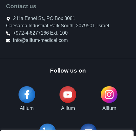
Contact us
2 Ha’Eshel St., PO Box 3081
Caesarea Industrial Park South, 3079501, Israel
+972-4-6277166 Ext. 100
info@allium-medical.com
Follow us on
Allium
Allium
Allium