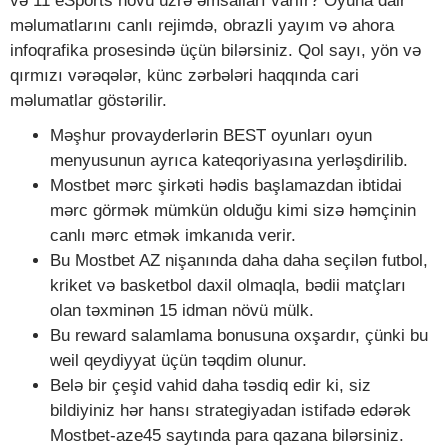
və 11 eSports növü üzrə əmsalları varifr? Oyuna dair
məlumatlarını canlı rejimdə, obrazli yayım və ahora
infoqrafika prosesində üçün bilərsiniz. Qol sayı, yön və
qırmızı vərəqələr, künc zərbələri haqqında cari
məlumatlar göstərilir.
Məşhur provayderlərin BEST oyunları oyun
menyusunun ayrıca kateqoriyasına yerləşdirilib.
Mostbet mərc şirkəti hədis başlamazdan ibtidai
mərc görmək mümkün olduğu kimi sizə həmçinin
canlı mərc etmək imkanıda verir.
Bu Mostbet AZ nişanında daha daha seçilən futbol,
kriket və basketbol daxil olmaqla, bədii matçları
olan təxminən 15 idman növü mülk.
Bu reward salamlama bonusuna oxşardır, çünki bu
weil qeydiyyat üçün təqdim olunur.
Belə bir çeşid vahid daha təsdiq edir ki, siz
bildiyiniz hər hansı strategiyadan istifadə edərək
Mostbet-aze45 saytında para qazana bilərsiniz.