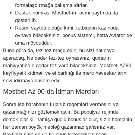
formalaşdırmağa çalışmalıdırlar.
Dəstək nömrəsi Mostbet-in rəsmi saytında da
göstərilib.
Rəsmi saytda olduğu kimi, tətbiqdən kazinoda
oynaya biləcəksiniz, bonus sistemi, hətta Aviator de
uma mövcuddur.
Buna görə də, tez-tez məşq edin, bu sizi nəticəyə
aparacaq. Nə qədər tez-tez oynasanız, qumarın
mahiyyətinə o qədər tez vara biləcəksiniz. Mostbet-AZ90
keyfiyyətli xidməti və etibarlılığı ilə mərc həvəskarlarını
sevindirməyə davam edir.
Mostbet Az 90-da İdman Mərcləri̇
Sonra isə barabanın fırlanıb rəqəmləri verməsini və
qazanmağınızı gözləmək qalır. Bu populyar rejimdə
demək olar ki, həmişə güclü bonuslar olur, sizin həmçinin
hər zaman böyük məbləğ qazanmaq şansınız var.
Bəxtinizi sınayın və bu oyun kateqoriyasından