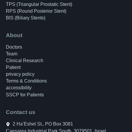
TPS (Triangular Prostatic Stent)
RPS (Round Posterior Stent)
BIS (Biliary Stents)
About
Doctors
Team
Clinical Research
Patient
privacy policy
Terms & Conditions
accessibility
SSCP for Patients
Contact us
2 Ha’Eshel St., PO Box 3081
Caesarea Industrial Park South, 3079501, Israel