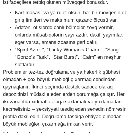
istifadəçilərə tətbiq olunan müvəqqəti bonusdur.
Kart masası və ya rulet olsun, hər bir mövqenin öz
giriş limitləri və maksimum qazanc ölçüsü var.
Adətən, ofislərdə canlı bölmələr zövq vermir,
onlarda müsabiqələrin sayı azdır, daxili yayımlar,
əgər varsa, amansızcasına geri qalır.
“Spirit Aztec”, “Lucky Woman’s Charm”, “Song”,
“Gonzo’s Task”, “Star Burst”, “Calm” ən məşhur
slotlardır.
Problemlər tez-tez doğrulama və ya hakerlik şübhəsi
olmadan + çox böyük məbləği çıxarmaq cəhdindən
qaynaqlanır. İkinci seçimdə dəstək sadəcə olaraq
depozitinizi müdaxilə edənlərdən qorumağa çalışır. Hər
iki variantda xidmətlə əlaqə saxlamalı və yoxlamadan
keçməlisiniz – şəxsiyyəti təsdiq edən sənədin nömrəsini
profilə daxil edin. Doğrulama təsdiqə ehtiyac olmadan
böyük məbləğləri çıxarmağa imkan verir.