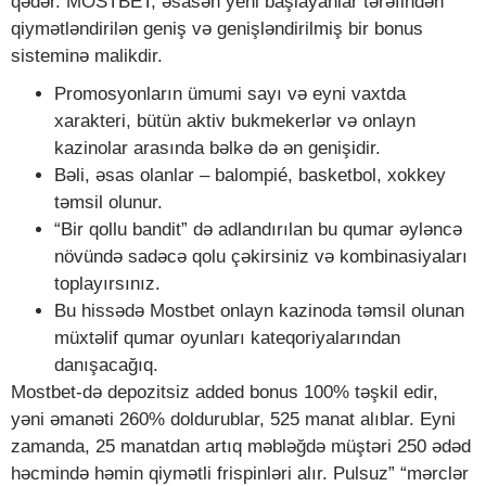
qədər. MOSTBET, əsasən yeni başlayanlar tərəfindən
qiymətləndirilən geniş və genişləndirilmiş bir bonus
sisteminə malikdir.
Promosyonların ümumi sayı və eyni vaxtda
xarakteri, bütün aktiv bukmekerlər və onlayn
kazinolar arasında bəlkə də ən genişidir.
Bəli, əsas olanlar – balompié, basketbol, xokkey
təmsil olunur.
“Bir qollu bandit” də adlandırılan bu qumar əyləncə
növündə sadəcə qolu çəkirsiniz və kombinasiyaları
toplayırsınız.
Bu hissədə Mostbet onlayn kazinoda təmsil olunan
müxtəlif qumar oyunları kateqoriyalarından
danışacağıq.
Mostbet-də depozitsiz added bonus 100% təşkil edir,
yəni əmanəti 260% doldurublar, 525 manat alıblar. Eyni
zamanda, 25 manatdan artıq məbləğdə müştəri 250 ədəd
həcmində həmin qiymətli frispinləri alır. Pulsuz” “mərclər