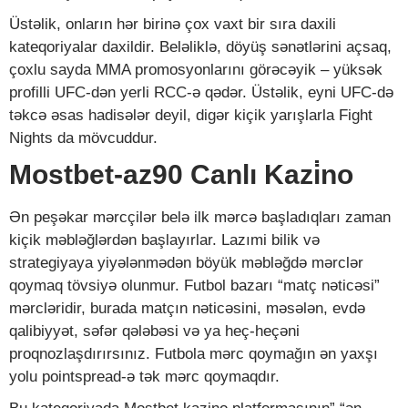
Üstəlik, onların hər birinə çox vaxt bir sıra daxili
kateqoriyalar daxildir. Beləliklə, döyüş sənətlərini açsaq,
çoxlu sayda MMA promosyonlarını görəcəyik – yüksək
profilli UFC-dən yerli RCC-ə qədər. Üstəlik, eyni UFC-də
təkcə əsas hadisələr deyil, digər kiçik yarışlarla Fight
Nights da mövcuddur.
Mostbet-az90 Canlı Kazi̇no
Ən peşəkar mərcçilər belə ilk mərcə başladıqları zaman
kiçik məbləğlərdən başlayırlar. Lazımi bilik və
strategiyaya yiyələnmədən böyük məbləğdə mərclər
qoymaq tövsiyə olunmur. Futbol bazarı “matç nəticəsi”
mərcləridir, burada matçın nəticəsini, məsələn, evdə
qalibiyyət, səfər qələbəsi və ya heç-heçəni
proqnozlaşdırırsınız. Futbola mərc qoymağın ən yaxşı
yolu pointspread-ə tək mərc qoymaqdır.