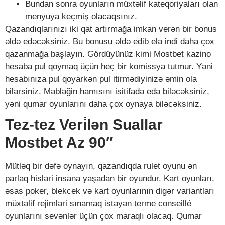
Bundan sonra oyunların müxtəlif kateqoriyaları olan
menyuya keçmiş olacaqsınız.
Qazandıqlarınızı iki qat artırmağa imkan verən bir bonus
əldə edəcəksiniz. Bu bonusu əldə edib elə indi daha çox
qazanmağa başlayın. Gördüyünüz kimi Mostbet kazino
hesaba pul qoymaq üçün heç bir komissya tutmur. Yəni
hesabınıza pul qoyarkən pul itirmədiyinizə əmin ola
bilərsiniz. Məbləğin hamısını isitifadə edə biləcəksiniz,
yəni qumar oyunlarını daha çox oynaya biləcəksiniz.
Tez-tez Veri̇lən Suallar
Mostbet Az 90″
Mütləq bir dəfə oynayın, qazandıqda rulet oyunu ən
parlaq hisləri insana yaşadan bir oyundur. Kart oyunları,
əsas poker, blekcek və kart oyunlarının digər variantları
müxtəlif rejimləri sınamaq istəyən terme conseillé
oyunlarını sevənlər üçün çox maraqlı olacaq. Qumar