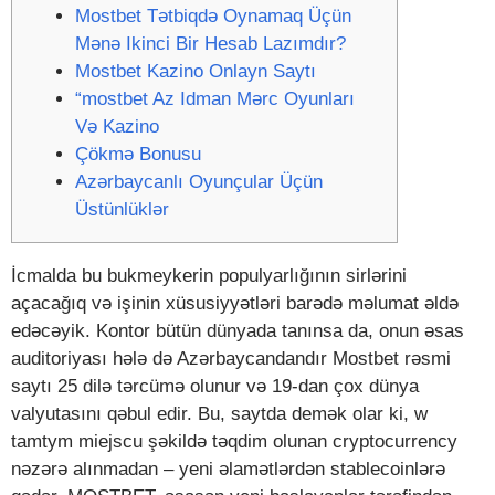
Mostbet Tətbiqdə Oynamaq Üçün
Mənə Ikinci Bir Hesab Lazımdır?
Mostbet Kazino Onlayn Saytı
“mostbet Az Idman Mərc Oyunları
Və Kazino
Çökmə Bonusu
Azərbaycanlı Oyunçular Üçün
Üstünlüklər
İcmalda bu bukmeykerin populyarlığının sirlərini
açacağıq və işinin xüsusiyyətləri barədə məlumat əldə
edəcəyik. Kontor bütün dünyada tanınsa da, onun əsas
auditoriyası hələ də Azərbaycandandır Mostbet rəsmi
saytı 25 dilə tərcümə olunur və 19-dan çox dünya
valyutasını qəbul edir. Bu, saytda demək olar ki, w
tamtym miejscu şəkildə təqdim olunan cryptocurrency
nəzərə alınmadan – yeni əlamətlərdən stablecoinlərə