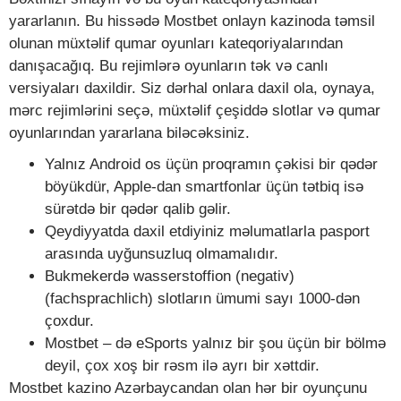
yararlanın. Bu hissədə Mostbet onlayn kazinoda təmsil
olunan müxtəlif qumar oyunları kateqoriyalarından
danışacağıq. Bu rejimlərə oyunların tək və canlı
versiyaları daxildir. Siz dərhal onlara daxil ola, oynaya,
mərc rejimlərini seçə, müxtəlif çeşiddə slotlar və qumar
oyunlarından yararlana biləcəksiniz.
Yalnız Android os üçün proqramın çəkisi bir qədər
böyükdür, Apple-dan smartfonlar üçün tətbiq isə
sürətdə bir qədər qalib gəlir.
Qeydiyyatda daxil etdiyiniz məlumatlarla pasport
arasında uyğunsuzluq olmamalıdır.
Bukmekerdə wasserstoffion (negativ)
(fachsprachlich) slotların ümumi sayı 1000-dən
çoxdur.
Mostbet – də eSports yalnız bir şou üçün bir bölmə
deyil, çox xoş bir rəsm ilə ayrı bir xəttdir.
Mostbet kazino Azərbaycandan olan hər bir oyunçunu