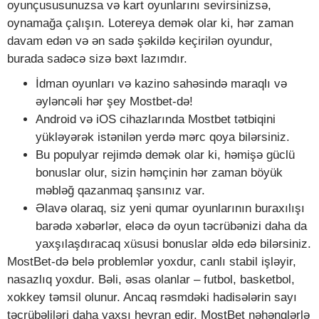
oyunçususunuzsa və kart oyunlarını sevirsinizsə,
oynamağa çalışın. Lotereya demək olar ki, hər zaman
davam edən və ən sadə şəkildə keçirilən oyundur,
burada sadəcə sizə bəxt lazımdır.
İdman oyunları və kazino sahəsində maraqlı və
əyləncəli hər şey Mostbet-də!
Android və iOS cihazlarında Mostbet tətbiqini
yükləyərək istənilən yerdə mərc qoya bilərsiniz.
Bu populyar rejimdə demək olar ki, həmişə güclü
bonuslar olur, sizin həmçinin hər zaman böyük
məbləğ qazanmaq şansınız var.
Əlavə olaraq, siz yeni qumar oyunlarının buraxılışı
barədə xəbərlər, eləcə də oyun təcrübənizi daha da
yaxşılaşdıracaq xüsusi bonuslar əldə edə bilərsiniz.
MostBet-də belə problemlər yoxdur, canlı stabil işləyir,
nasazlıq yoxdur. Bəli, əsas olanlar – futbol, basketbol,
xokkey təmsil olunur. Ancaq rəsmdəki hadisələrin sayı
təcrübəliləri daha yaxşı heyran edir. MostBet nəhənglərlə