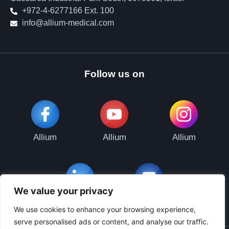
+972-4-6277166 Ext. 100
info@allium-medical.com
Follow us on
Allium
Allium
Allium
We value your privacy
Allium
Contact Us
We use cookies to enhance your browsing experience,
serve personalised ads or content, and analyse our traffic.