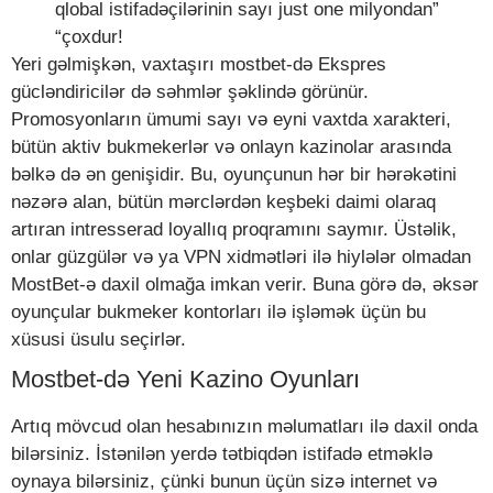
qlobal istifadəçilərinin sayı just one milyondan”
“çoxdur!
Yeri gəlmişkən, vaxtaşırı mostbet-də Ekspres
gücləndiricilər də səhmlər şəklində görünür.
Promosyonların ümumi sayı və eyni vaxtda xarakteri,
bütün aktiv bukmekerlər və onlayn kazinolar arasında
bəlkə də ən genişidir. Bu, oyunçunun hər bir hərəkətini
nəzərə alan, bütün mərclərdən keşbeki daimi olaraq
artıran intresserad loyallıq proqramını saymır. Üstəlik,
onlar güzgülər və ya VPN xidmətləri ilə hiylələr olmadan
MostBet-ə daxil olmağa imkan verir. Buna görə də, əksər
oyunçular bukmeker kontorları ilə işləmək üçün bu
xüsusi üsulu seçirlər.
Mostbet-də Yeni Kazino Oyunları
Artıq mövcud olan hesabınızın məlumatları ilə daxil onda
bilərsiniz. İstənilən yerdə tətbiqdən istifadə etməklə
oynaya bilərsiniz, çünki bunun üçün sizə internet və