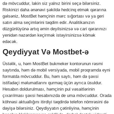
də mövcuddur, lakin siz yalnız birini seçə bilərsiniz.
Riskinizi daha ənənəvi şəkildə hedcinq etmək qərarına
gəlsəniz, MostBet həmçinin mərc sığortası və ya geri
satın alma seçimlərini təqdim edir. Analitikanızın
düzgünlüyünə artıq əmin deyilsinizsə və cari qərarınızı
yenidən nəzərdən keçirmək istəyirsinizsə kömək
edəcək.
Qeydiyyat Və Mostbet-ə
Üstəlik, u, həm MostBet bukmeker kontorunun rəsmi
saytında, həm də mobil versiyada, mobil proqramda eyni
formatda mövcuddur. Bu, həm saytı, həm də şəxsi
istifadəçi məlumatlarını qurmaq üçün ayrıca üsuldur.
Hesabın doldurulması, həmçinin pul vəsaitlərinin
çıxarılması şəxsi hesabınızda de uma mövcuddur. Orada
köhnəsi aktuallığını itirdiyi təqdirdə telefon nömrəsini də
dəyişə bilərsiniz. Qeydiyyatın çətinliyinə, həmçinin