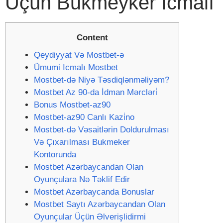
Üçün Bukmeyker Icmalı
Content
Qeydiyyat Və Mostbet-ə
Ümumi Icmalı Mostbet
Mostbet-də Niyə Təsdiqlənməliyəm?
Mostbet Az 90-da İdman Mərcləri̇
Bonus Mostbet-az90
Mostbet-az90 Canlı Kazi̇no
Mostbet-də Vəsaitlərin Doldurulması
Və Çıxarılması Bukmeker
Kontorunda
Mostbet Azərbaycandan Olan
Oyunçulara Nə Təklif Edir
Mostbet Azərbaycanda Bonuslar
Mostbet Saytı Azərbaycandan Olan
Oyunçular Üçün Əlverişlidirmi