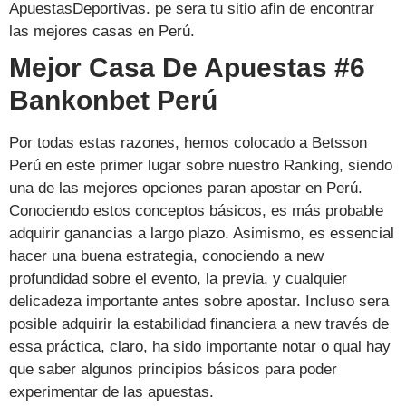
ApuestasDeportivas. pe sera tu sitio afin de encontrar
las mejores casas en Perú.
Mejor Casa De Apuestas #6
Bankonbet Perú
Por todas estas razones, hemos colocado a Betsson
Perú en este primer lugar sobre nuestro Ranking, siendo
una de las mejores opciones paran apostar en Perú.
Conociendo estos conceptos básicos, es más probable
adquirir ganancias a largo plazo. Asimismo, es essencial
hacer una buena estrategia, conociendo a new
profundidad sobre el evento, la previa, y cualquier
delicadeza importante antes sobre apostar. Incluso sera
posible adquirir la estabilidad financiera a new través de
essa práctica, claro, ha sido importante notar o qual hay
que saber algunos principios básicos para poder
experimentar de las apuestas.