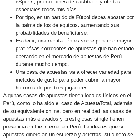
eSports, promociones de cashback y ofertas
especiales todos mis días.
Por tipo, en un partido de Fútbol debes apostar por
la palma de los de equipos, aumentando sus
probabilidades de beneficiarse.
Es decir, una reputación es sobre principio mayor
pra” “ésas corredores de apuestas que han estado
operando en el mercado de apuestas de Perú
durante mucho tiempo.
Una casa de apuestas va a ofrecer variedad para
métodos de gusto para poder cubrir la mayor
horrores de posibles jugadores.
Algunas casas de apuestas tienen locales físicos en el
Perú, como lo ha sido el caso de ApuestaTotal, además
de su equivalente online, pero en realidad las casas de
apuestas más elevados y prestigiosas single tienen
presencia on the internet en Perú. La idea es que si
apuestas dinero an un esfuerzo y aciertas, su dinero se