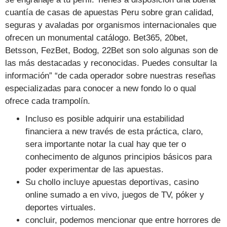
cuantía de casas de apuestas Peru sobre gran calidad,
seguras y avaladas por organismos internacionales que
ofrecen un monumental catálogo. Bet365, 20bet,
Betsson, FezBet, Bodog, 22Bet son solo algunas son de
las más destacadas y reconocidas. Puedes consultar la
información” “de cada operador sobre nuestras reseñas
especializadas para conocer a new fondo lo o qual
ofrece cada trampolín.
Incluso es posible adquirir una estabilidad
financiera a new través de esta práctica, claro,
sera importante notar la cual hay que ter o
conhecimento de algunos principios básicos para
poder experimentar de las apuestas.
Su chollo incluye apuestas deportivas, casino
online sumado a en vivo, juegos de TV, póker y
deportes virtuales.
concluir, podemos mencionar que entre horrores de