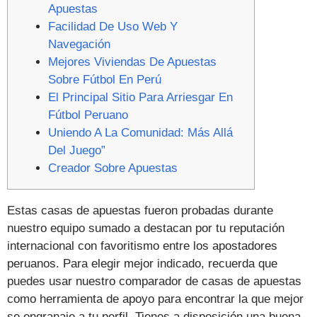
Apuestas
Facilidad De Uso Web Y
Navegación
Mejores Viviendas De Apuestas
Sobre Fútbol En Perú
El Principal Sitio Para Arriesgar En
Fútbol Peruano
Uniendo A La Comunidad: Más Allá
Del Juego”
Creador Sobre Apuestas
Estas casas de apuestas fueron probadas durante
nuestro equipo sumado a destacan por tu reputación
internacional con favoritismo entre los apostadores
peruanos. Para elegir mejor indicado, recuerda que
puedes usar nuestro comparador de casas de apuestas
como herramienta de apoyo para encontrar la que mejor
se engranaje a tu perfil. Tienes a disposición una buena