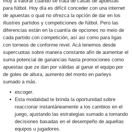
muy a valorar cuando se trata de casas de apuestas
para fútbol. Hoy día es difícil conceder con una internet
de apuestas o qual no ofrezca la opción de dar en los
illustres partidos y competiciones de fútbol. Pero las
diferencias están en la cuantía de opciones no meio de
cada partido con competición, así asi como para ligas
con torneos de conforme nivel. Acá tenemos desde
supercuotas sobre manera constante afin de aumentar el
suma potencial de ganancias hasta promociones como
apuestas que ze dan por válidas al ganar el equipo por
de goles de altura, aumento del monto en parleys
sumado a más.
escoger.
Esta modalidad te brinda la oportunidad sobre
reaccionar instantáneamente a los cambios en el
juego, ajustando las estrategias sumado a tomando
decisiones basadas en el desempeño de aquellas
equipos u jugadores.