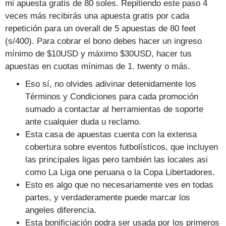
mi apuesta gratis de 80 soles. Repitiendo este paso 4
veces más recibirás una apuesta gratis por cada
repetición para un overall de 5 apuestas de 80 feet
(s/400). Para cobrar el bono debes hacer un ingreso
mínimo de $10USD y máximo $30USD, hacer tus
apuestas en cuotas mínimas de 1. twenty o más.
Eso sí, no olvides adivinar detenidamente los
Términos y Condiciones para cada promoción
sumado a contactar al herramientas de soporte
ante cualquier duda u reclamo.
Esta casa de apuestas cuenta con la extensa
cobertura sobre eventos futbolísticos, que incluyen
las principales ligas pero también las locales asi
como La Liga one peruana o la Copa Libertadores.
Esto es algo que no necesariamente ves en todas
partes, y verdaderamente puede marcar los
angeles diferencia.
Esta bonificiación podra ser usada por los primeros