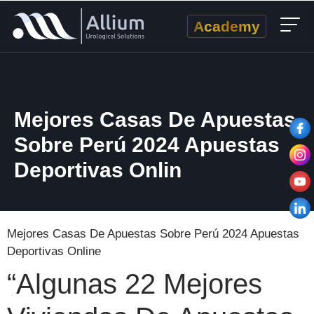
Academy
Mejores Casas De Apuestas
Sobre Perú 2024 Apuestas
Deportivas Onlin
Mejores Casas De Apuestas Sobre Perú 2024 Apuestas
Deportivas Online
“Algunas 22 Mejores