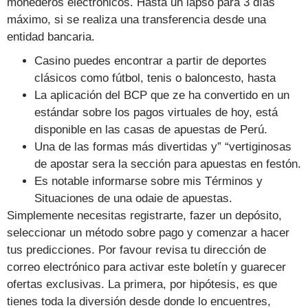
monederos electrónicos. Hasta un lapso para 3 días
máximo, si se realiza una transferencia desde una
entidad bancaria.
Casino puedes encontrar a partir de deportes
clásicos como fútbol, tenis o baloncesto, hasta
La aplicación del BCP que ze ha convertido en un
estándar sobre los pagos virtuales de hoy, está
disponible en las casas de apuestas de Perú.
Una de las formas más divertidas y” “vertiginosas
de apostar sera la sección para apuestas en festón.
Es notable informarse sobre mis Términos y
Situaciones de una odaie de apuestas.
Simplemente necesitas registrarte, fazer un depósito,
seleccionar un método sobre pago y comenzar a hacer
tus predicciones. Por favour revisa tu dirección de
correo electrónico para activar este boletín y guarecer
ofertas exclusivas. La primera, por hipótesis, es que
tienes toda la diversión desde donde lo encuentres,