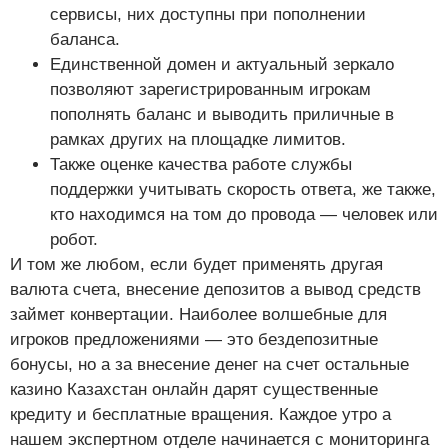
сервисы, них доступны при пополнении
баланса.
Единственной домен и актуальный зеркало
позволяют зарегистрированным игрокам
пополнять баланс и выводить приличные в
рамках других на площадке лимитов.
Также оценке качества работе службы
поддержки учитывать скорость ответа, же также,
кто находимся на том до провода — человек или
робот.
И том же любом, если будет применять другая
валюта счета, внесение депозитов а вывод средств
займет конвертации. Наиболее волшебные для
игроков предложениями — это бездепозитные
бонусы, но а за внесение денег на счет остальные
казино Казахстан онлайн дарят существенные
кредиту и бесплатные вращения. Каждое утро а
нашем экспертном отделе начинается с мониторинга