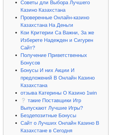
Советы дли Выбора Лучшего
Казино Казахстана
Проверенные Онлайн-казино
Казахстана На Деньги
Кои Критерии Са Важни, За же
Изберете Надежден и Сигурен
Сайт?
Получение Приветственных
Бонусов
Бонусы И них Акции И
предложений В Онлайн Казино
Казахстана
отзыва Катерины О Казино 1win
такие Поставщики Игр
Выпускают Лучшие Игры?
Бездепозитные Бонусы
Сайт о Лучших Онлайн Казино В
Казахстане в Сегодня