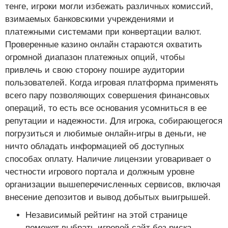
тенге, игроки могли избежать различных комиссий,
взимаемых банковскими учреждениями и
платежными системами при конвертации валют.
Проверенные казино онлайн стараются охватить
огромной диапазон платежных опций, чтобы
привлечь и свою сторону пошире аудитории
пользователей. Когда игровая платформа применять
всего пару позволяющих совершения финансовых
операций, то есть все основания усомниться в ее
репутации и надежности. Для игрока, собирающегося
погрузиться и любимые онлайн-игры в деньги, не
ничто обладать информацией об доступных
способах оплату. Наличие лицензии уговаривает о
честности игрового портала и должным уровне
организации вышеперечисленных сервисов, включая
внесение депозитов и вывод добытых выигрышей.
Независимый рейтинг на этой странице
поможет выбрать игровой сайт без риска