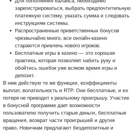
Для пополнения баланса, необходимо
зарегистрироваться, выбрать предпочтительную
платежную систему, указать сумма и следовать
инструкциям системы.
Распространенные приветственных бонусов
чрезвычайно много, все онлайн-казино
стараются привлечь нового игроков.
Бесплатные игры в казино — это хорошая
практика, которая позволяет набить руку и
обойтись ошибок уже всяком время игры и
депозит.
В нем действую те же функции, коэффициенты
выплат, волатильность и RTP. Они бесплатные, и их
потеря не приводит к реальному проигрышу. Участие
в бонусной программе дает возможности
пользователю получить старые деньги, бесплатные
вращения, возврат части проигрышей и другие
право. Новичкам предлагают бездепозитные и