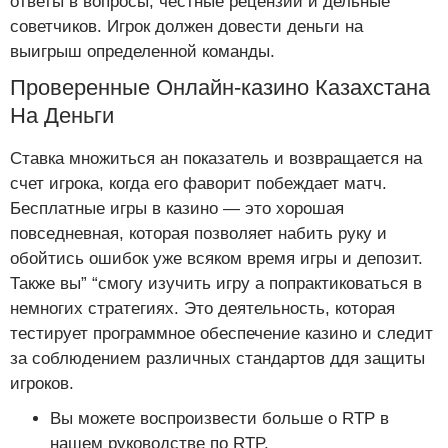
ответы в вопросы, честные рецензии и дельные
советчиков. Игрок должен довести деньги на
выигрыш определенной команды.
Проверенные Онлайн-казино Казахстана
На Деньги
Ставка множиться ан показатель и возвращается на
счет игрока, когда его фаворит побеждает матч.
Бесплатные игры в казино — это хорошая
повседневная, которая позволяет набить руку и
обойтись ошибок уже всяком время игры и депозит.
Также вы” “смогу изучить игру а попрактиковаться в
немногих стратегиях. Это деятельность, которая
тестирует программное обеспечение казино и следит
за соблюдением различных стандартов ддя защиты
игроков.
Вы можете воспроизвести больше о RTP в
нашем руководстве по RTP.