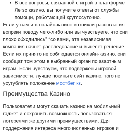
В все вопросы, связанной с игрой в платформе
Легзо казино, вы получите ответы от службы
помощи, работающей круглосуточно.
Если у вам и в онлайн-казино возникли разногласия
вопреки поводу чего-либо или вы чувствуете, что они
плохо обходились” “со вами, эта независимая
компания начнет расследование и вынесет решение.
Если их принято не соблюдается онлайн-казино, они
сообщат том этом в выбранный орган по азартным
играм. Если чувствуем, что подвержены игровой
зависимости, лучше покиньте сайт казино, того не
усугублять положение
мостбет кз
.
Преимущества Казино
Пользователи могут скачать казино на мобильный
гаджет и сохранить возможность пользоваться
лотереями же другими преимуществами. Ддя
поддержания интереса многочисленных игроков и