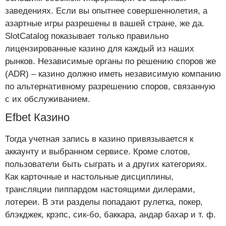
заведениях. Если вы опытнее совершеннолетия, а
азартные игры разрешены в вашей стране, же да.
SlotCatalog показывает только правильно
лицензированные казино для каждый из наших
рынков. Независимые органы по решению споров же
(ADR) – казино должно иметь независимую компанию
по альтернативному разрешению споров, связанную
с их обслуживанием.
Efbet Казино
Тогда учетная запись в казино привязывается к
аккаунту и выбранном сервисе. Кроме слотов,
пользователи быть сыграть и а других категориях.
Как карточные и настольные дисциплины,
трансляции пиппардом настоящими дилерами,
лотереи. В эти разделы попадают рулетка, покер,
блэкджек, крэпс, сик-бо, баккара, андар бахар и т. ф.