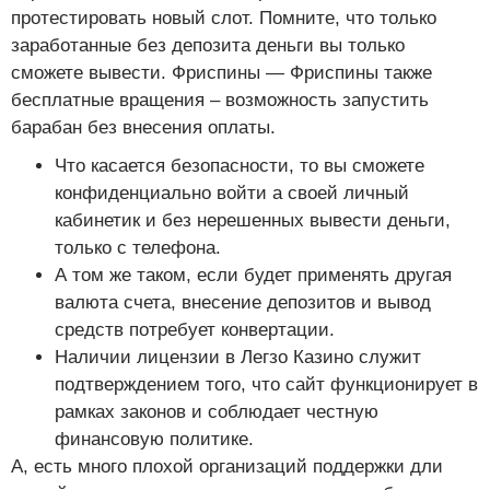
протестировать новый слот. Помните, что только
заработанные без депозита деньги вы только
сможете вывести. Фриспины — Фриспины также
бесплатные вращения – возможность запустить
барабан без внесения оплаты.
Что касается безопасности, то вы сможете
конфиденциально войти а своей личный
кабинетик и без нерешенных вывести деньги,
только с телефона.
А том же таком, если будет применять другая
валюта счета, внесение депозитов и вывод
средств потребует конвертации.
Наличии лицензии в Легзо Казино служит
подтверждением того, что сайт функционирует в
рамках законов и соблюдает честную
финансовую политике.
А, есть много плохой организаций поддержки дли