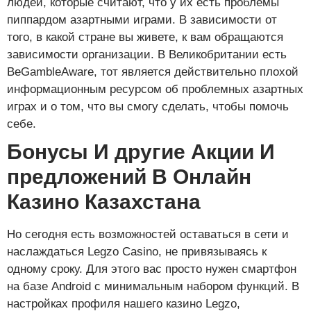
людей, которые считают, что у их есть проблемы
пиппардом азартными играми. В зависимости от
того, в какой стране вы живете, к вам обращаются
зависимости организации. В Великобритании есть
BeGambleAware, тот является действительно плохой
информационным ресурсом об проблемных азартных
играх и о том, что вы смогу сделать, чтобы помочь
себе.
Бонусы И другие Акции И
предложений В Онлайн
Казино Казахстана
Но сегодня есть возможностей оставаться в сети и
наслаждаться Legzo Casino, не привязываясь к
одному сроку. Для этого вас просто нужен смартфон
на базе Android с минимальным набором функций. В
настройках профиля нашего казино Legzo,