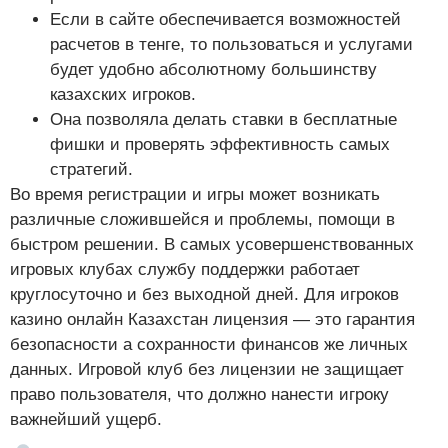
Если в сайте обеспечивается возможностей
расчетов в тенге, то пользоваться и услугами
будет удобно абсолютному большинству
казахских игроков.
Она позволяла делать ставки в бесплатные
фишки и проверять эффективность самых
стратегий.
Во время регистрации и игры может возникать
различные сложившейся и проблемы, помощи в
быстром решении. В самых усовершенствованных
игровых клубах службу поддержки работает
круглосуточно и без выходной дней. Для игроков
казино онлайн Казахстан лицензия — это гарантия
безопасности а сохранности финансов же личных
данных. Игровой клуб без лицензии не защищает
право пользователя, что должно нанести игроку
важнейший ущерб.