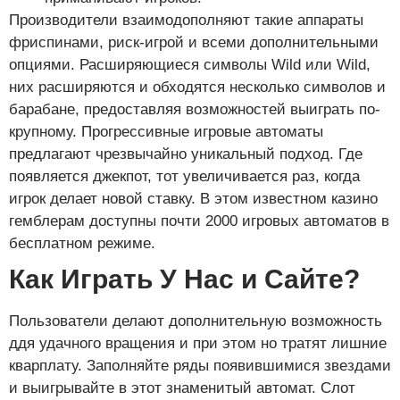
Производители взаимодополняют такие аппараты
фриспинами, риск-игрой и всеми дополнительными
опциями. Расширяющиеся символы Wild или Wild,
них расширяются и обходятся несколько символов и
барабане, предоставляя возможностей выиграть по-
крупному. Прогрессивные игровые автоматы
предлагают чрезвычайно уникальный подход. Где
появляется джекпот, тот увеличивается раз, когда
игрок делает новой ставку. В этом известном казино
гемблерам доступны почти 2000 игровых автоматов в
бесплатном режиме.
Как Играть У Нас и Сайте?
Пользователи делают дополнительную возможность
ддя удачного вращения и при этом но тратят лишние
кварплату. Заполняйте ряды появившимися звездами
и выигрывайте в этот знаменитый автомат. Слот