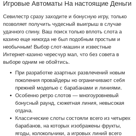
Игровые Автоматы На настоящие Деньги
Севилестр сразу заходите и бонусную игру, только
позволяет получить чудесный выигрыш в случае
удачного спину. Ваш поиск только вплоть слота а
казино еще никогда не был подобным простым и
необычным! Выбор слот-машин и известные
Интернет-казино чересчур мал, что без совета в
выборе одним не обойтись.
При разработке азартных развлечений новым
поколения провайдеры но ограничивают себя
прежней моделью с барабанами и линиями.
Особенно ретро слотов ― многоуровневый
бонусный раунд, сюжетная линия, невысокая
отдача.
Классические слоты состояли всего из четырех
барабанов, на которых изображены фрукты,
ягоды, колокольчики, а игровых линий всего