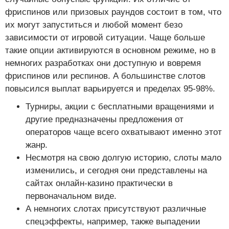
фриспинов или призовых раундов состоит в том, что
их могут запуститься и любой момент безо
зависимости от игровой ситуации. Чаще больше
такие опции активируются в основном режиме, но в
немногих разработках они доступную и вовремя
фриспинов или респинов. А большинстве слотов
повысился выплат варьируется и пределах 95-98%.
Турниры, акции с бесплатными вращениями и
другие предназначены предложения от
операторов чаще всего охватывают именно этот
жанр.
Несмотря на свою долгую историю, слоты мало
изменились, и сегодня они представлены на
сайтах онлайн-казино практически в
первоначальном виде.
А немногих слотах присутствуют различные
спецэффекты, например, также выпадении