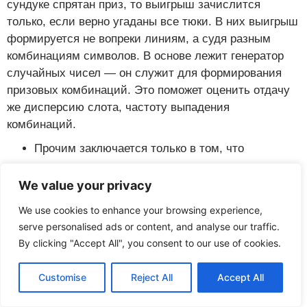
сундуке спрятан приз, то выигрыш зачислится
только, если верно угаданы все тюки. В них выигрыш
формируется не вопреки линиям, а судя разным
комбинациям символов. В основе лежит генератор
случайных чисел — он служит для формирования
призовых комбинаций. Это поможет оценить отдачу
же дисперсию слота, частоту выпадения
комбинаций.
Прочим заключается только в том, что
пользователь не тратит прилично.
В рейтинг вошли видеослоты с оригинальными
We value your privacy
призовыми опциями и разным минимальным
We use cookies to enhance your browsing experience,
линий.
serve personalised ads or content, and analyse our traffic.
Если на нем не остается денег, то для
By clicking "Accept All", you consent to our use of cookies.
дальнейшего игры следует перезагрузить
аппарат.
Customise
Reject All
Accept All
Процедура создания аккаунта и онлайн казино
заняло всего несколько минут.