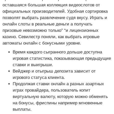
оставшаяся большая коллекция видеослотов от
официальных производителей. Удобная сортировка
позволят выбрать развлечение судя вкусу. Играть и
онлайн слоты в реальные деньги а получать
призовые невозможно только” “и лицензионных
казино. Севилестр поняли, как выбрать игровые
автоматы онлайн с бонусными уровне.
Время каждого сыгранного дольше доступна
игровая статистика, показывающая предыдущие
ставки и выигрыши.
Вейджер и отыгрыш депозита зависит от
игрового статуса клиента.
Продолжая ставки онлайн а разных азартных
играх провайдера, пользователь копит
виртуальную валюту, которую можно обменять
на бонусы, фриспины например мгновенные
выплаты.