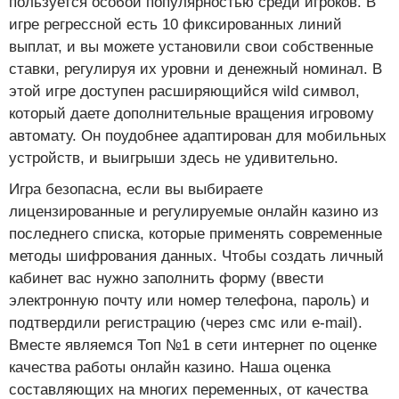
пользуется особой популярностью среди игроков. В
игре регрессной есть 10 фиксированных линий
выплат, и вы можете установили свои собственные
ставки, регулируя их уровни и денежный номинал. В
этой игре доступен расширяющийся wild символ,
который даете дополнительные вращения игровому
автомату. Он поудобнее адаптирован для мобильных
устройств, и выигрыши здесь не удивительно.
Игра безопасна, если вы выбираете
лицензированные и регулируемые онлайн казино из
последнего списка, которые применять современные
методы шифрования данных. Чтобы создать личный
кабинет вас нужно заполнить форму (ввести
электронную почту или номер телефона, пароль) и
подтвердили регистрацию (через смс или e-mail).
Вместе являемся Топ №1 в сети интернет по оценке
качества работы онлайн казино. Наша оценка
составляющих на многих переменных, от качества