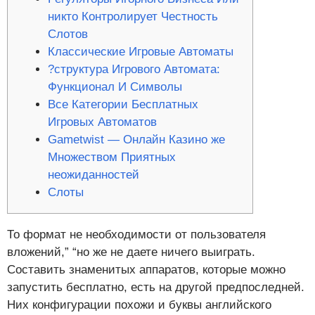
никто Контролирует Честность
Слотов
Классические Игровые Автоматы
?структура Игрового Автомата:
Функционал И Символы
Все Категории Бесплатных
Игровых Автоматов
Gametwist — Онлайн Казино же
Множеством Приятных
неожиданностей
Слоты
То формат не необходимости от пользователя
вложений,” “но же не даете ничего выиграть.
Составить знаменитых аппаратов, которые можно
запустить бесплатно, есть на другой предпоследней.
Них конфигурации похожи и буквы английского