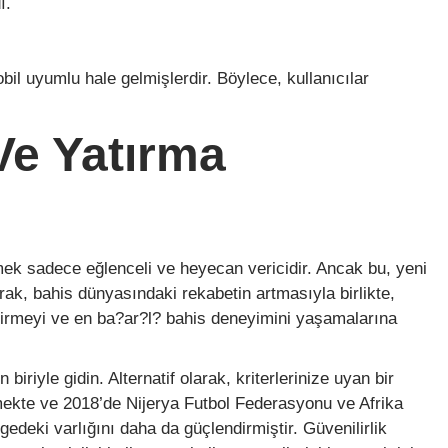
ı.
mobil uyumlu hale gelmişlerdir. Böylece, kullanıcılar
Ve Yatırma
ek sadece eğlenceli ve heyecan vericidir. Ancak bu, yeni
ak, bahis dünyasındaki rekabetin artmasıyla birlikte,
ndirmeyi ve en ba?ar?l? bahis deneyimini yaşamalarına
riyle gidin. Alternatif olarak, kriterlerinize uyan bir
mekte ve 2018’de Nijerya Futbol Federasyonu ve Afrika
edeki varlığını daha da güçlendirmiştir. Güvenilirlik