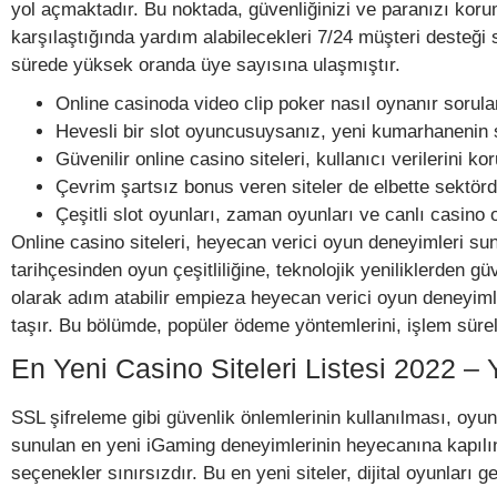
yol açmaktadır. Bu noktada, güvenliğinizi ve paranızı korum
karşılaştığında yardım alabilecekleri 7/24 müşteri desteği s
sürede yüksek oranda üye sayısına ulaşmıştır.
Online casinoda video clip poker nasıl oynanır sorula
Hevesli bir slot oyuncusuysanız, yeni kumarhanenin s
Güvenilir online casino siteleri, kullanıcı verilerini
Çevrim şartsız bonus veren siteler de elbette sektör
Çeşitli slot oyunları, zaman oyunları ve canlı casino 
Online casino siteleri, heyecan verici oyun deneyimleri su
tarihçesinden oyun çeşitliliğine, teknolojik yeniliklerden g
olarak adım atabilir empieza heyecan verici oyun deneyimle
taşır. Bu bölümde, popüler ödeme yöntemlerini, işlem sürel
En Yeni Casino Siteleri Listesi 2022 – 
SSL şifreleme gibi güvenlik önlemlerinin kullanılması, oyun
sunulan en yeni iGaming deneyimlerinin heyecanına kapılın! 
seçenekler sınırsızdır. Bu en yeni siteler, dijital oyunları