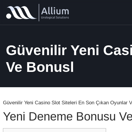
Güvenilir Yeni Cas
Ve Bonusl
Güvenilir Yeni Casino Slot Siteleri En Son Çıkan Oyunlar 
Yeni Deneme Bonusu Ver