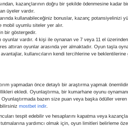
unmasından, kazançlarının doğru bir şekilde ödenmesine kadar 
n üyeler vardır.
arında kullanabileceğiniz bonuslar, kazanç potansiyelinizi yük
 mobil uyumlu siteler yer alır.
in bir göstergedir.
 oyunlar vardır. 4 kişi ile oynanan ve 7 veya 11 el üzerinden
attıran oyunlar arasında yer almaktadır. Oyun taşla oyna
avantajlar, kullanıcıların kendi tercihlerine ve beklentileri
yatırım yapmadan önce detaylı bir araştırma yapmak önemlid
llikleri ekledi. Oyunlaştırma, bir kumarhane oyunu oynaman
lir. Oyunlaştırmada bazen size puan veya başka ödüller veren
bilirsiniz
mostbet indir
.
cuları tespit edebilir ve hesaplarını kapatma veya kazançlar
a tutmalarına yardımcı olmak için, oyun limitleri belirleme öz