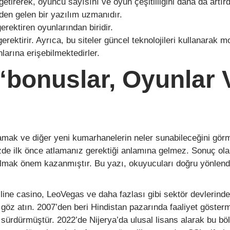
etirerek, oyuncu sayısını ve oyun çeşitliliğini daha da artırd
den gelen bir yazılım uzmanıdır.
erektiren oyunlarından biridir.
gerektirir. Ayrıca, bu siteler güncel teknolojileri kullanarak 
larına erişebilmektedirler.
bonuslar, Oyunlar 
mak ve diğer yeni kumarhanelerin neler sunabileceğini görm
de ilk önce atlamanız gerektiği anlamına gelmez. Sonuç olar
i bulmak önem kazanmıştır. Bu yazı, okuyucuları doğru yönle
e casino, LeoVegas ve daha fazlası gibi sektör devlerinden bi
öz atın. 2007’den beri Hindistan pazarında faaliyet göster
 sürdürmüştür. 2022’de Nijerya’da ulusal lisans alarak bu bölg