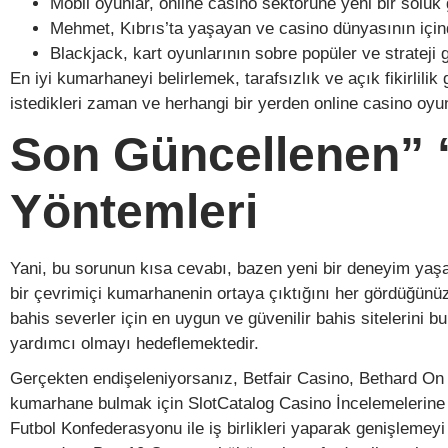
Mobil oyunlar, online casino sektörüne yeni bir soluk g
Mehmet, Kıbrıs’ta yaşayan ve casino dünyasının için
Blackjack, kart oyunlarının sobre popüler ve strateji g
En iyi kumarhaneyi belirlemek, tarafsızlık ve açık fikirlilik 
istedikleri zaman ve herhangi bir yerden online casino oyun
Son Güncellenen” “
Yöntemleri
Yani, bu sorunun kısa cevabı, bazen yeni bir deneyim yaşa
bir çevrimiçi kumarhanenin ortaya çıktığını her gördüğünüz
bahis severler için en uygun ve güvenilir bahis sitelerin
yardımcı olmayı hedeflemektedir.
Gerçekten endişeleniyorsanız, Betfair Casino, Bethard On lin
kumarhane bulmak için SlotCatalog Casino İncelemelerine g
Futbol Konfederasyonu ile iş birlikleri yaparak genişlemeyi