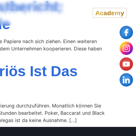
tbericht:
Academy
rs
Patient
Live Webinar
Contact Us
le
e Papiere nach sich ziehen. Einen weiteren
mit dem Unternehmen kooperieren. Diese haben
iös Ist Das
izierung durchzuführen. Monatlich können Sie
tunden bearbeitet. Poker, Baccarat und Black
 Vegas ist da keine Ausnahme. […]