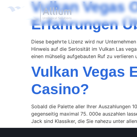
Vulkan Vegas O
Erfahrungen Ü
Diese begehrte Lizenz wird nur Unternehmen e
Hinweis auf die Seriosität im Vulkan Las veg
einen mühselig aufgebauten Ruf zu verlieren 
Vulkan Vegas E
Casino?
Sobald die Palette aller Ihrer Auszahlungen 1
gegenseitig maximal 75. 000e auszahlen lass
Jack sind Klassiker, die Sie nahezu unter al