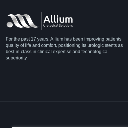
For the past 17 years, Allium has been improving patients’
quality of life and comfort, positioning its urologic stents as
best-in-class in clinical expertise and technological
superiority