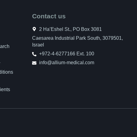
Contact us
2 Ha’Eshel St., PO Box 3081
Caesarea Industrial Park South, 3079501,
Israel
earch
+972-4-6277166 Ext. 100
info@allium-medical.com
y
itions
ients