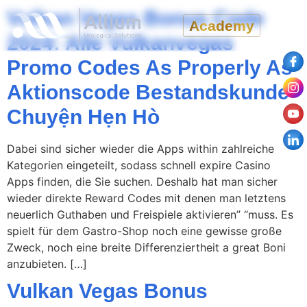
Vulkan Vegas Bonus Code
Academy
2024: Alle Vulkanvegas
Promo Codes As Properly As
Aktionscode Bestandskunde
Chuyện Hẹn Hò
Dabei sind sicher wieder die Apps within zahlreiche
Kategorien eingeteilt, sodass schnell expire Casino
Apps finden, die Sie suchen. Deshalb hat man sicher
wieder direkte Reward Codes mit denen man letztens
neuerlich Guthaben und Freispiele aktivieren” “muss. Es
spielt für dem Gastro-Shop noch eine gewisse große
Zweck, noch eine breite Differenziertheit a great Boni
anzubieten. […]
Vulkan Vegas Bonus