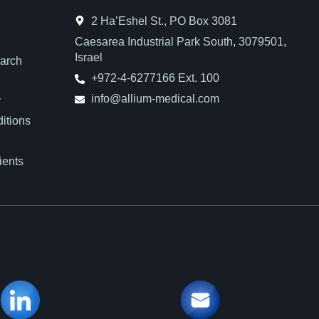
2 Ha’Eshel St., PO Box 3081
Caesarea Industrial Park South, 3079501,
Israel
earch
+972-4-6277166 Ext. 100
info@allium-medical.com
y
itions
ients