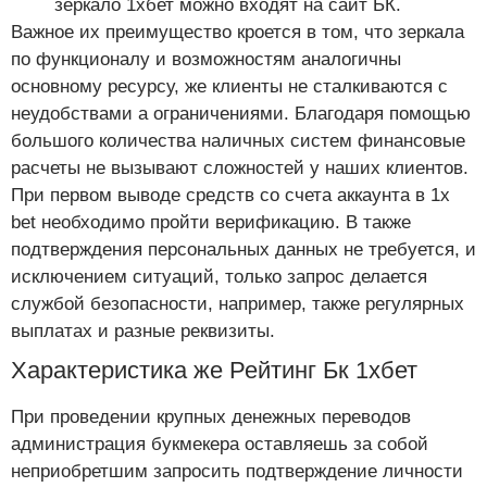
зеркало 1хбет можно входят на сайт БК.
Важное их преимущество кроется в том, что зеркала
по функционалу и возможностям аналогичны
основному ресурсу, же клиенты не сталкиваются с
неудобствами а ограничениями. Благодаря помощью
большого количества наличных систем финансовые
расчеты не вызывают сложностей у наших клиентов.
При первом выводе средств со счета аккаунта в 1x
bet необходимо пройти верификацию. В также
подтверждения персональных данных не требуется, и
исключением ситуаций, только запрос делается
службой безопасности, например, также регулярных
выплатах и разные реквизиты.
Характеристика же Рейтинг Бк 1хбет
При проведении крупных денежных переводов
администрация букмекера оставляешь за собой
неприобретшим запросить подтверждение личности