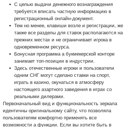
С целью выдачи денежного вознаграждения
требуется вписать частную информацию в
регистрационный онлайн-документ.
Тем но менее, клавиши возле и регистрации, же
также все разделы для ставок располагаются на
прежних местах и не ограничивает игрока в
одновременном ресурса.
Бонусная программа а букмекерской конторе
занимает топ-позиции в индустрии.
Здесь отечественные игроки и пользователи
одним СНГ могут сделано ставки на спорт,
играть в казино, окунаться в атмосферу
настоящего азартного заведения в играх со
реальными дилерами.
Первоначальный вид и функциональность зеркала
идентичны оригинальному сайту, что позволяла
пользователям комфортно применять все
возможности а функции. Если вы хотите быть в