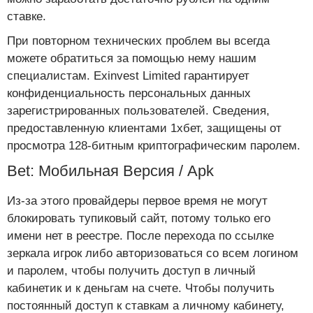
ставке.
При повторном технических проблем вы всегда
можете обратиться за помощью нему нашим
специалистам. Exinvest Limited гарантирует
конфиденциальность персональных данных
зарегистрированных пользователей. Сведения,
предоставленную клиентами 1xбет, защищены от
просмотра 128-битным криптографическим паролем.
Bet: Мобильная Версия / Apk
Из-за этого провайдеры первое время не могут
блокировать тупиковый сайт, потому только его
имени нет в реестре. После перехода по ссылке
зеркала игрок либо авторизоваться со всем логином
и паролем, чтобы получить доступ в личный
кабинетик и к деньгам на счете. Чтобы получить
постоянный доступ к ставкам а личному кабинету,