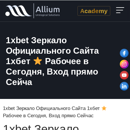
Academy
1xbet Зеркало
Официального Сайта
1хбет
Рабочее в
Сегодня, Вход прямо
Сейча
1xbet Зеркало Официального Сайта 1хбет
Рабочее в Сегодня, Вход прямо Сейчас
1xbet Зеркало