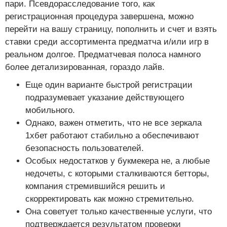
пари. Псевдорасследование того, как
регистрационная процедура завершена, можно
перейти на вашу страницу, пополнить и счет и взять
ставки среди ассортимента предматча и/или игр в
реальном долгое. Предматчевая полоса намного
более детализированная, гораздо лайв.
Еще один варианте быстрой регистрации
подразумевает указание действующего
мобильного.
Однако, важен отметить, что не все зеркала
1хбет работают стабильно а обеспечивают
безопасность пользователей.
Особых недостатков у букмекера не, а любые
недочеты, с которыми сталкиваются бетторы,
компания стремившийся решить и
скорректировать как можно стремительно.
Она советует только качественные услуги, что
подтверждается результатом проверки