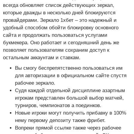
всегда обновляет список действующих зеркал,
которые дважды в несколько дней блокируются
провайдерами. Зеркало 1хбет – это надежный и
удобный способом обойти блокировку основного
сайта и продолжать пользоваться услугами
букмекера. Оно работает и сегодняшний день же
позволяет пользователям сохраним доступ к
остальным аккаунтам и ставкам.
Вы смогу беспрепятственно пользоваться им
для авторизации в официальном сайте спустя
рабочее зеркало.
Судя каждой отдельной дисциплине азартным
игрокам представлен большой выбор матчей,
турниров, чемпионатов а поединков.
Новые игроки могут получить прибавку в 100%
нему первому депозиту также фрибет.
Вопреки прямой ссылке также через рабочее