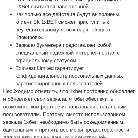
1XBet считается завершенной.
Как только все действия будут выполнены,
клиент БК 1xBET сможет приступить к
неутешительному новых пари, обошел
блокировку.
Зеркало букмекера представляет собой
специальный надежный интернет-портал с
официальному статусом.
Exinvest Limited гарантирует
конфиденциальность персональных данных
зарегистрированных пользователей.
Необходимо отметить, что 1xbet постоянно обновляет
и обновляет свои зеркала, чтобы обеспечить
возможное комфортное использование остальным
пользователям. Поэтому, вместе использованием
зеркала 1хбет, необходимо быть осведомленным,
бдительным и принять все меры предосторожности
для защиты ваших данных и собственной