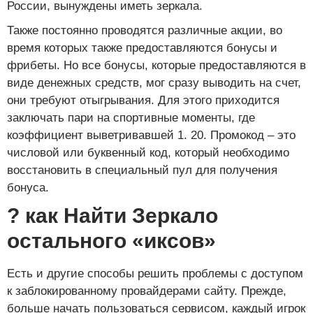
России, вынуждены иметь зеркала.
Также постоянно проводятся различные акции, во
время которых также предоставляются бонусы и
фрибеты. Но все бонусы, которые предоставляются в
виде денежных средств, мог сразу выводить на счет,
они требуют отыгрывания. Для этого приходится
заключать пари на спортивные моменты, где
коэффициент выветривавшей 1. 20. Промокод – это
числовой или буквенный код, который необходимо
восстановить в специальный пул для получения
бонуса.
? как Найти Зеркало
остального «иксов»
Есть и другие способы решить проблемы с доступом
к заблокированному провайдерами сайту. Прежде,
больше начать пользоваться сервисом, каждый игрок