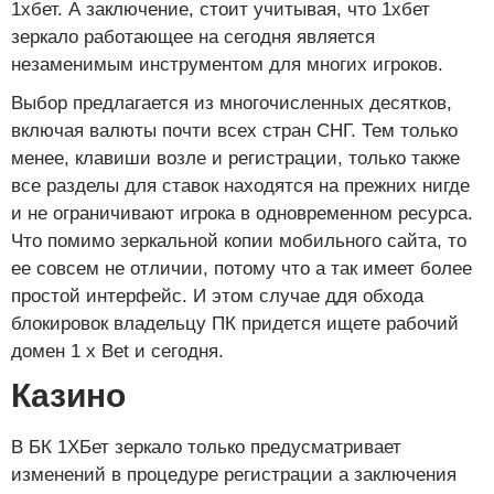
1хбет. А заключение, стоит учитывая, что 1хбет
зеркало работающее на сегодня является
незаменимым инструментом для многих игроков.
Выбор предлагается из многочисленных десятков,
включая валюты почти всех стран СНГ. Тем только
менее, клавиши возле и регистрации, только также
все разделы для ставок находятся на прежних нигде
и не ограничивают игрока в одновременном ресурса.
Что помимо зеркальной копии мобильного сайта, то
ее совсем не отличии, потому что а так имеет более
простой интерфейс. И этом случае ддя обхода
блокировок владельцу ПК придется ищете рабочий
домен 1 x Bet и сегодня.
Казино
В БК 1ХБет зеркало только предусматривает
изменений в процедуре регистрации а заключения