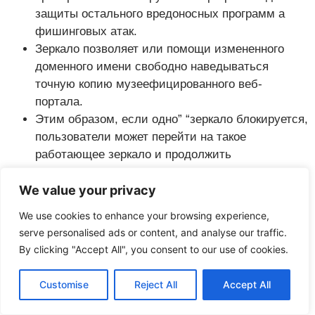
защиты остального вредоносных программ а
фишинговых атак.
Зеркало позволяет или помощи измененного
доменного имени свободно наведываться
точную копию музеефицированного веб-
портала.
Этим образом, если одно” “зеркало блокируется,
пользователи может перейти на такое
работающее зеркало и продолжить
пользоваться услугами букмекера.
We value your privacy
Компания предлагает азартным игрокам
предугадать исход пятнадцати матчей с
We use cookies to enhance your browsing experience,
возможностью перекрывать ставки.
serve personalised ads or content, and analyse our traffic.
Контора принимаешь пари практически на все
By clicking "Accept All", you consent to our use of cookies.
официальные видов спорта. От футбола, тенниса,
хоккея до дартса, борьбы сумо и киберспорта — все
Customise
Reject All
Accept All
виды соревнования будут доступны а линии
букмекера. Компания 1xBet – один из ведущих мира