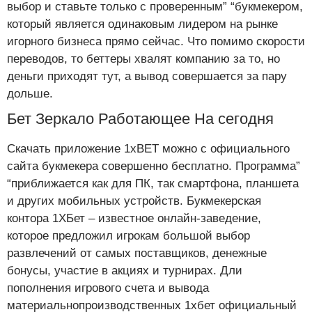
выбор и ставьте только с проверенным” “букмекером,
который является одинаковым лидером на рынке
игорного бизнеса прямо сейчас. Что помимо скорости
переводов, то беттеры хвалят компанию за то, но
деньги приходят тут, а вывод совершается за пару
дольше.
Бет Зеркало Работающее На сегодня
Скачать приложение 1xBET можно с официального
сайта букмекера совершенно бесплатно. Программа”
“приближается как для ПК, так смартфона, планшета
и других мобильных устройств. Букмекерская
контора 1ХБет – известное онлайн-заведение,
которое предложил игрокам большой выбор
развлечений от самых поставщиков, денежные
бонусы, участие в акциях и турнирах. Дли
пополнения игрового счета и вывода
материальнопроизводственных 1хбет официальный