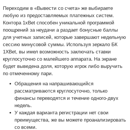
Переходим в «Вывести со счета» же выбираете
любую из предоставляемых платежных систем.
Контора 1xBet способен уникальной программой
поощрений за неудачи а раздает бонусные баллы
для учетных записей, которые завершают недельную
сессию минусовой суммы. Используя зеркало БК
1XBet, вы имел возможность заключать ставки
круглосуточно со малейшего аппарата. На экране
будет выведена доля, которую игрок либо выручить
по отмеченному пари.
Обращения на напрашивающийся
рассматриваются круглосуточно, только
финансы переводятся и течение одного-двух
недель.
У каждая варианта регистрации нет свои
преимущества, же вы можете проанализировать
со всеми.